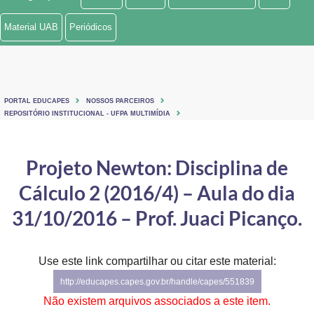
Ministério de Minas e Energia
Material UAB
Periódicos
Ministério da Ciência, Tecnologia, Inovações e Comunicações
Ministério do Meio Ambiente
PORTAL EDUCAPES
NOSSOS PARCEIROS
Ministério do Turismo
REPOSITÓRIO INSTITUCIONAL - UFPA MULTIMÍDIA
Ministério do Desenvolvimento Regional
Projeto Newton: Disciplina de
Controladoria-Geral da União
Cálculo 2 (2016/4) – Aula do dia
Ministério da Mulher, da Família e dos Direitos Humanos
31/10/2016 – Prof. Juaci Picanço.
Secretaria-Geral
Use este link compartilhar ou citar este material:
Secretaria de Governo
http://educapes.capes.gov.br/handle/capes/551839
Gabinete de Segurança Institucional
Não existem arquivos associados a este item.