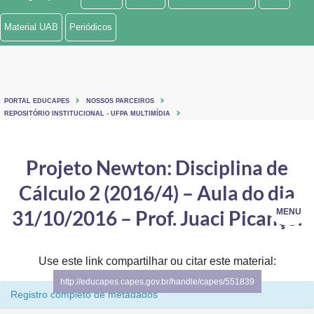
Ministério de Minas e Energia
Material UAB
Periódicos
Ministério da Ciência, Tecnologia, Inovações e Comunicações
Ministério do Meio Ambiente
PORTAL EDUCAPES
NOSSOS PARCEIROS
Ministério do Turismo
REPOSITÓRIO INSTITUCIONAL - UFPA MULTIMÍDIA
Ministério do Desenvolvimento Regional
Projeto Newton: Disciplina de
Controladoria-Geral da União
Cálculo 2 (2016/4) – Aula do dia
Ministério da Mulher, da Família e dos Direitos Humanos
31/10/2016 – Prof. Juaci Picanço.
MENU
Secretaria-Geral
Use este link compartilhar ou citar este material:
Secretaria de Governo
http://educapes.capes.gov.br/handle/capes/551839
Registro completo de metadados
Gabinete de Segurança Institucional