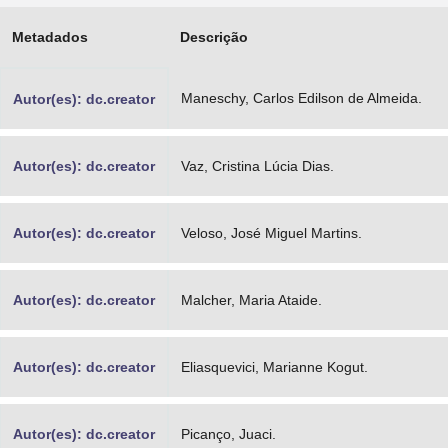
Advocacia-Geral da União
Metadados
Descrição
Banco Central do Brasil
Maneschy, Carlos Edilson de Almeida.
Autor(es): dc.creator
Planalto
Autor(es): dc.creator
Vaz, Cristina Lúcia Dias.
Autor(es): dc.creator
Veloso, José Miguel Martins.
Autor(es): dc.creator
Malcher, Maria Ataide.
Autor(es): dc.creator
Eliasquevici, Marianne Kogut.
Autor(es): dc.creator
Picanço, Juaci.