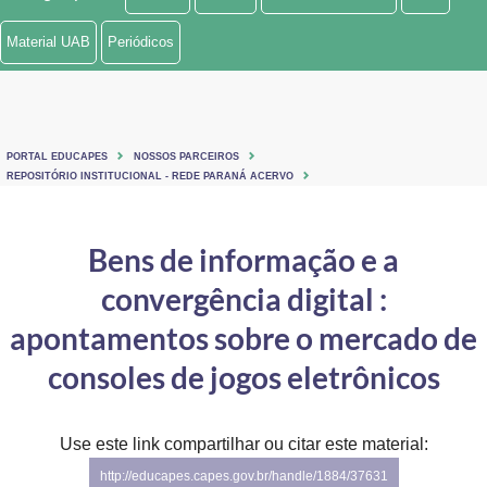
Ministério de Minas e Energia
Material UAB
Periódicos
Ministério da Ciência, Tecnologia, Inovações e Comunicações
Ministério do Meio Ambiente
PORTAL EDUCAPES
NOSSOS PARCEIROS
Ministério do Turismo
REPOSITÓRIO INSTITUCIONAL - REDE PARANÁ ACERVO
Ministério do Desenvolvimento Regional
Bens de informação e a
Controladoria-Geral da União
convergência digital :
Ministério da Mulher, da Família e dos Direitos Humanos
apontamentos sobre o mercado de
Secretaria-Geral
consoles de jogos eletrônicos
Secretaria de Governo
Use este link compartilhar ou citar este material:
Gabinete de Segurança Institucional
http://educapes.capes.gov.br/handle/1884/37631