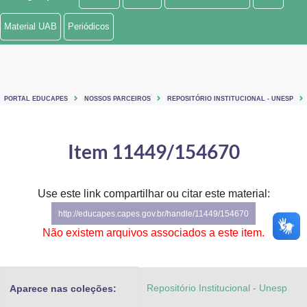
Ministério de Minas e Energia
Material UAB
Periódicos
Ministério da Ciência, Tecnologia, Inovações e Comunicações
Ministério do Meio Ambiente
PORTAL EDUCAPES
NOSSOS PARCEIROS
REPOSITÓRIO INSTITUCIONAL - UNESP
Ministério do Turismo
Ministério do Desenvolvimento Regional
Item 11449/154670
Controladoria-Geral da União
Use este link compartilhar ou citar este material:
Ministério da Mulher, da Família e dos Direitos Humanos
http://educapes.capes.gov.br/handle/11449/154670
Secretaria-Geral
Não existem arquivos associados a este item.
Secretaria de Governo
Repositório Institucional - Unesp
Aparece nas coleções:
Gabinete de Segurança Institucional