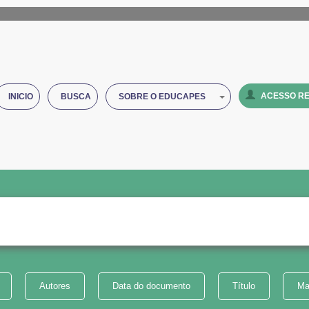
ACESSO RE
INICIO
BUSCA
SOBRE O EDUCAPES
Autores
Data do documento
Título
Ma