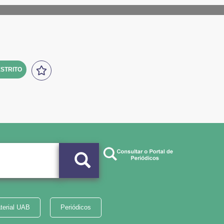
STRITO
terial UAB
Periódicos