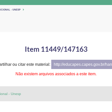
UCIONAL - UNESP
Item 11449/147163
tilhar ou citar este material:
http://educapes.capes.gov.br/h
Não existem arquivos associados a este item.
cional - Unesp