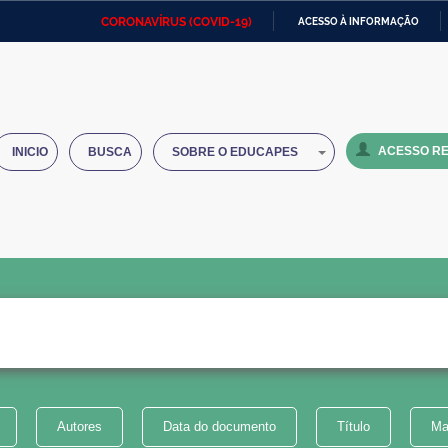
CORONAVÍRUS (COVID-19)
ACESSO À INFORMAÇÃO
Ministério da Defesa
Ministério das Relações
Mini
IR
Exteriores
PARA
O
Ministério da Cidadania
Ministério da Saúde
Mini
CONTEÚDO
ACESSO RE
INICIO
BUSCA
SOBRE O EDUCAPES
Ministério do Desenvolvimento
Controladoria-Geral da União
Minis
Regional
e do
Advocacia-Geral da União
Banco Central do Brasil
Plana
Autores
Data do documento
Título
Ma