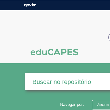
Casa Civil
Ministério da Justiça e
Segurança Pública
Ministério da Agricultura,
Ministério da Educação
Pecuária e Abastecimento
Ministério do Meio Ambiente
Ministério do Turismo
Secretaria de Governo
Gabinete de Segurança
Institucional
Navegar por:
Assunto