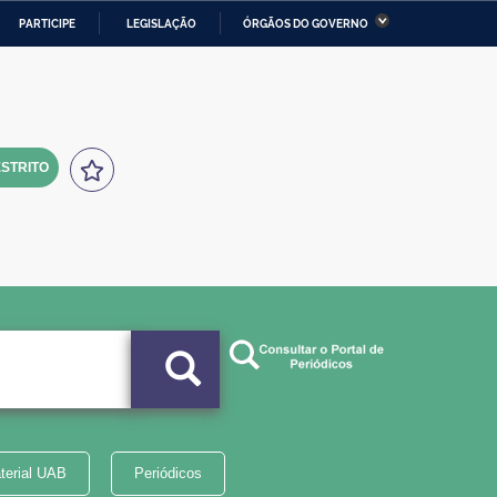
PARTICIPE
LEGISLAÇÃO
ÓRGÃOS DO GOVERNO
stério da Economia
Ministério da Infraestrutura
stério de Minas e Energia
Ministério da Ciência,
Tecnologia, Inovações e
Comunicações
STRITO
tério da Mulher, da Família
Secretaria-Geral
s Direitos Humanos
lto
terial UAB
Periódicos