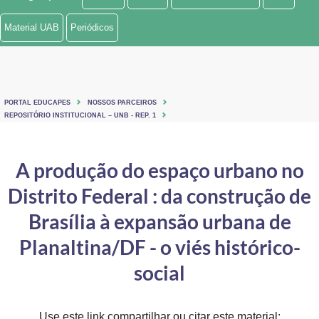
Ministério de Minas e Energia
Material UAB
Periódicos
Ministério da Ciência, Tecnologia, Inovações e Comunicações
Ministério do Meio Ambiente
PORTAL EDUCAPES
NOSSOS PARCEIROS
Ministério do Turismo
REPOSITÓRIO INSTITUCIONAL – UNB - REP. 1
Ministério do Desenvolvimento Regional
A produção do espaço urbano no
Controladoria-Geral da União
Distrito Federal : da construção de
Ministério da Mulher, da Família e dos Direitos Humanos
Brasília à expansão urbana de
Secretaria-Geral
Planaltina/DF - o viés histórico-
social
Secretaria de Governo
Gabinete de Segurança Institucional
Use este link compartilhar ou citar este material: