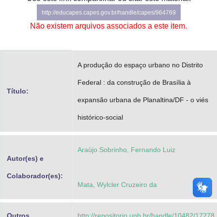
Advocacia-Geral da União
http://educapes.capes.gov.br/handle/capes/964769
Não existem arquivos associados a este item.
Banco Central do Brasil
Planalto
A produção do espaço urbano no Distrito
Federal : da construção de Brasília à
Título:
expansão urbana de Planaltina/DF - o viés
histórico-social
Araújo Sobrinho, Fernando Luiz
Autor(es) e
Colaborador(es):
Mata, Wylcler Cruzeiro da
Outros
http://repositorio.unb.br/handle/10482/17278