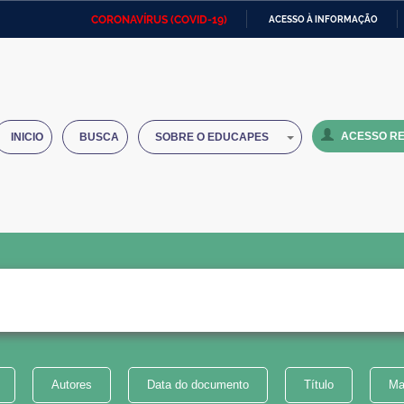
CORONAVÍRUS (COVID-19)
ACESSO À INFORMAÇÃO
Ministério da Defesa
Ministério das Relações
Mini
IR
Exteriores
PARA
O
Ministério da Cidadania
Ministério da Saúde
Mini
CONTEÚDO
ACESSO RE
INICIO
BUSCA
SOBRE O EDUCAPES
Ministério do Desenvolvimento
Controladoria-Geral da União
Minis
Regional
e do
Advocacia-Geral da União
Banco Central do Brasil
Plana
Autores
Data do documento
Título
Ma