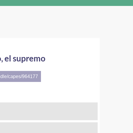
o, el supremo
ndle/capes/964177