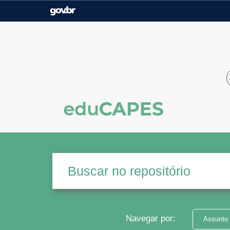
Casa Civil
Ministério da Justiça e
Segurança Pública
Ministério da Agricultura,
Ministério da Educação
Pecuária e Abastecimento
Ministério do Meio Ambiente
Ministério do Turismo
Secretaria de Governo
Gabinete de Segurança
Institucional
Navegar por:
Assunto