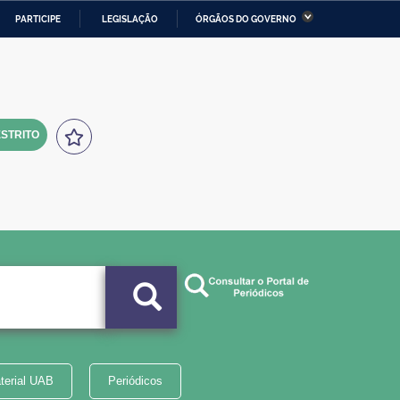
PARTICIPE
LEGISLAÇÃO
ÓRGÃOS DO GOVERNO
stério da Economia
Ministério da Infraestrutura
stério de Minas e Energia
Ministério da Ciência,
Tecnologia, Inovações e
Comunicações
STRITO
tério da Mulher, da Família
Secretaria-Geral
s Direitos Humanos
lto
terial UAB
Periódicos