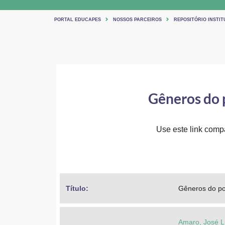
PORTAL EDUCAPES
NOSSOS PARCEIROS
REPOSITÓRIO INSTITU
Gêneros do p
Use este link compar
Título: 
Gêneros do pod
Amaro, José L