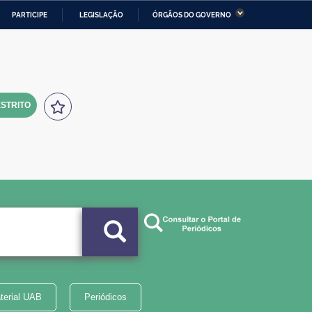
PARTICIPE
LEGISLAÇÃO
ÓRGÃOS DO GOVERNO
stério da Economia
Ministério da Infraestrutura
stério de Minas e Energia
Ministério da Ciência,
Tecnologia, Inovações e
Comunicações
STRITO
tério da Mulher, da Família
Secretaria-Geral
s Direitos Humanos
lto
terial UAB
Periódicos