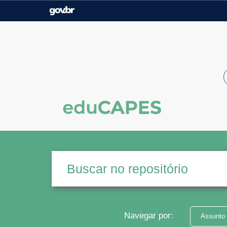
Casa Civil
Ministério da Justiça e
Segurança Pública
Ministério da Agricultura,
Ministério da Educação
Pecuária e Abastecimento
Ministério do Meio Ambiente
Ministério do Turismo
Secretaria de Governo
Gabinete de Segurança
Institucional
Navegar por:
Assunto