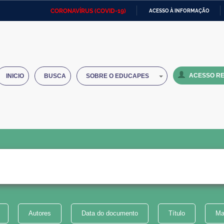
CORONAVÍRUS (COVID-19)
ACESSO À INFORMAÇÃO
Ministério da Defesa
Ministério das Relações
Mini
IR
Exteriores
PARA
O
Ministério da Cidadania
Ministério da Saúde
Mini
CONTEÚDO
ACESSO RE
INICIO
BUSCA
SOBRE O EDUCAPES
Ministério do Desenvolvimento
Controladoria-Geral da União
Minis
Regional
e do
Advocacia-Geral da União
Banco Central do Brasil
Plana
Autores
Data do documento
Título
Ma