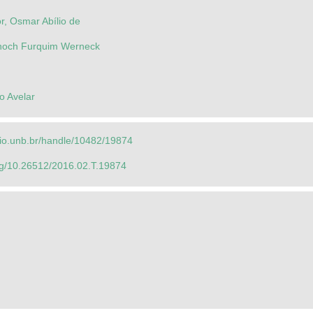
r, Osmar Abílio de
noch Furquim Werneck
o Avelar
orio.unb.br/handle/10482/19874
org/10.26512/2016.02.T.19874