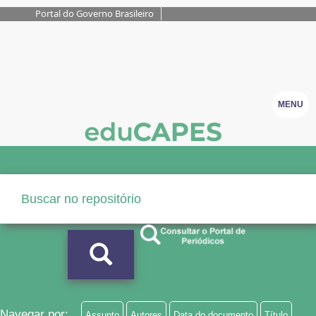
Portal do Governo Brasileiro
MENU
Navegar por:
Assunto
Autores
Data do documento
Título