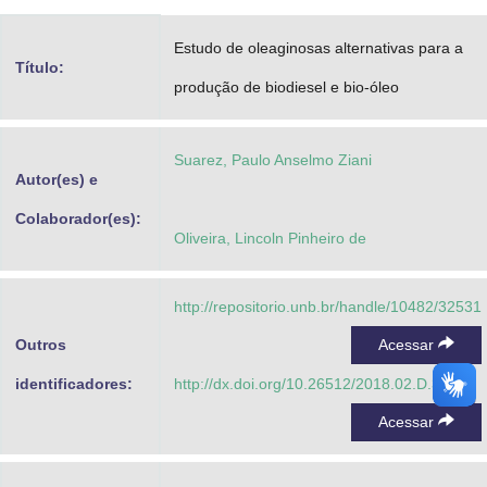
Advocacia-Geral da União
Estudo de oleaginosas alternativas para a
Título:
Banco Central do Brasil
produção de biodiesel e bio-óleo
Planalto
Suarez, Paulo Anselmo Ziani
Autor(es) e
Colaborador(es):
Oliveira, Lincoln Pinheiro de
http://repositorio.unb.br/handle/10482/32531
Outros
Acessar
identificadores:
http://dx.doi.org/10.26512/2018.02.D.32531
Acessar