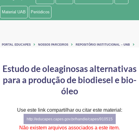
Ministério de Minas e Energia
Material UAB
Periódicos
Ministério da Ciência, Tecnologia, Inovações e Comunicações
Ministério do Meio Ambiente
PORTAL EDUCAPES
NOSSOS PARCEIROS
REPOSITÓRIO INSTITUCIONAL – UNB
Ministério do Turismo
Ministério do Desenvolvimento Regional
Estudo de oleaginosas alternativas
para a produção de biodiesel e bio-
Controladoria-Geral da União
óleo
Ministério da Mulher, da Família e dos Direitos Humanos
Secretaria-Geral
Use este link compartilhar ou citar este material:
Secretaria de Governo
http://educapes.capes.gov.br/handle/capes/910515
Não existem arquivos associados a este item.
Gabinete de Segurança Institucional