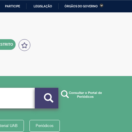
PARTICIPE
LEGISLAÇÃO
ÓRGÃOS DO GOVERNO
stério da Economia
Ministério da Infraestrutura
stério de Minas e Energia
Ministério da Ciência,
Tecnologia, Inovações e
Comunicações
STRITO
tério da Mulher, da Família
Secretaria-Geral
s Direitos Humanos
lto
terial UAB
Periódicos