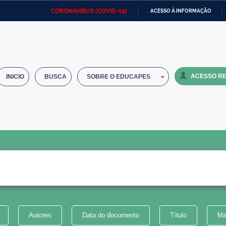
CORONAVÍRUS (COVID-19)
ACESSO À INFORMAÇÃO
Ministério da Defesa
Ministério das Relações
Mini
IR
Exteriores
PARA
O
Ministério da Cidadania
Ministério da Saúde
Mini
CONTEÚDO
ACESSO RE
INICIO
BUSCA
SOBRE O EDUCAPES
Ministério do Desenvolvimento
Controladoria-Geral da União
Minis
Regional
e do
Advocacia-Geral da União
Banco Central do Brasil
Plana
Autores
Data do documento
Título
Ma