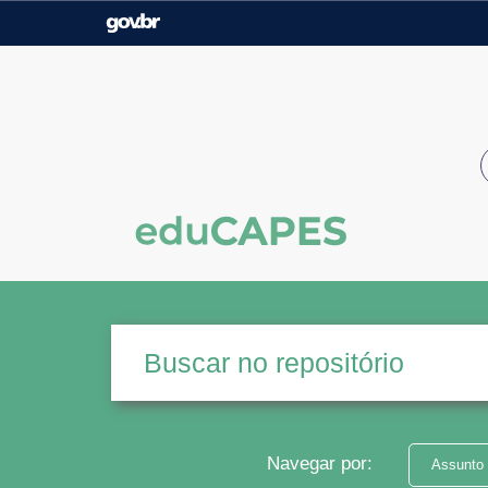
Casa Civil
Ministério da Justiça e
Segurança Pública
Ministério da Agricultura,
Ministério da Educação
Pecuária e Abastecimento
Ministério do Meio Ambiente
Ministério do Turismo
Secretaria de Governo
Gabinete de Segurança
Institucional
Navegar por:
Assunto