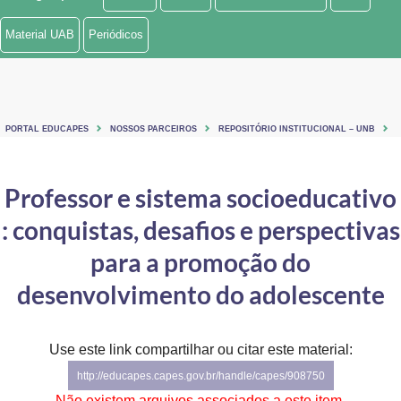
Ministério de Minas e Energia
Material UAB
Periódicos
Ministério da Ciência, Tecnologia, Inovações e Comunicações
Ministério do Meio Ambiente
PORTAL EDUCAPES
NOSSOS PARCEIROS
REPOSITÓRIO INSTITUCIONAL – UNB
Ministério do Turismo
Ministério do Desenvolvimento Regional
Professor e sistema socioeducativo
: conquistas, desafios e perspectivas
Controladoria-Geral da União
para a promoção do
Ministério da Mulher, da Família e dos Direitos Humanos
desenvolvimento do adolescente
Secretaria-Geral
Secretaria de Governo
Use este link compartilhar ou citar este material:
http://educapes.capes.gov.br/handle/capes/908750
Gabinete de Segurança Institucional
Não existem arquivos associados a este item.