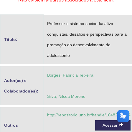
Advocacia-Geral da União
Banco Central do Brasil
Professor e sistema socioeducativo :
Planalto
conquistas, desafios e perspectivas para a
Título:
promoção do desenvolvimento do
adolescente
Borges, Fabricia Teixeira
Autor(es) e
Colaborador(es):
Silva, Nilcea Moreno
http://repositorio.unb.br/handle/10482/24154
Outros
Acessar