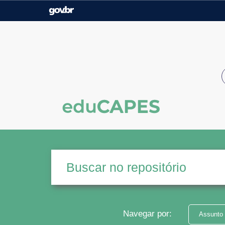
Casa Civil
Ministério da Justiça e
Segurança Pública
Ministério da Agricultura,
Ministério da Educação
Pecuária e Abastecimento
Ministério do Meio Ambiente
Ministério do Turismo
Secretaria de Governo
Gabinete de Segurança
Institucional
Navegar por:
Assunto