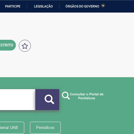
PARTICIPE
LEGISLAÇÃO
ÓRGÃOS DO GOVERNO
stério da Economia
Ministério da Infraestrutura
stério de Minas e Energia
Ministério da Ciência,
Tecnologia, Inovações e
Comunicações
STRITO
tério da Mulher, da Família
Secretaria-Geral
s Direitos Humanos
lto
terial UAB
Periódicos