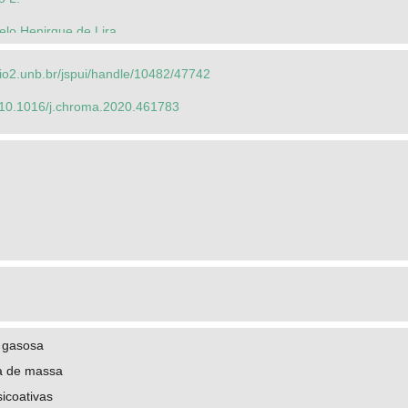
lo Henirque de Lira
orio2.unb.br/jspui/handle/10482/47742
g/10.1016/j.chroma.2020.461783
 gasosa
a de massa
icoativas