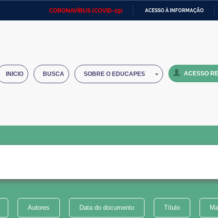
CORONAVÍRUS (COVID-19)
ACESSO À INFORMAÇÃO
Ministério da Defesa
Ministério das Relações
Mini
IR
Exteriores
PARA
O
Ministério da Cidadania
Ministério da Saúde
Mini
CONTEÚDO
ACESSO RE
INICIO
BUSCA
SOBRE O EDUCAPES
Ministério do Desenvolvimento
Controladoria-Geral da União
Minis
Regional
e do
Advocacia-Geral da União
Banco Central do Brasil
Plana
Autores
Data do documento
Título
Ma