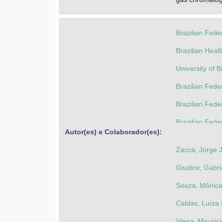
Brazilian Feder
Brazilian Heal
University of B
Brazilian Feder
Brazilian Feder
Brazilian Feder
Autor(es) e Colaborador(es): 
University of B
Zacca, Jorge 
Giudice, Gabr
Souza, Mônica
Caldas, Luíza 
Vieira, Mauríci