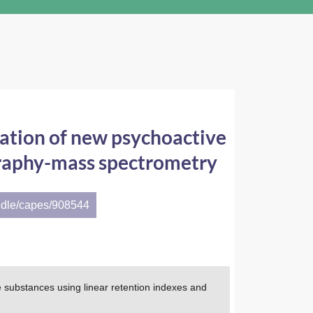
cation of new psychoactive
graphy-mass spectrometry
ndle/capes/908544
e substances using linear retention indexes and