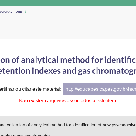
UCIONAL – UNB
n of analytical method for identifi
 retention indexes and gas chromato
tilhar ou citar este material:
http://educapes.capes.gov.br/ha
Não existem arquivos associados a este item.
d validation of analytical method for identification of new psychoactiv
raphy-mass spectrometry