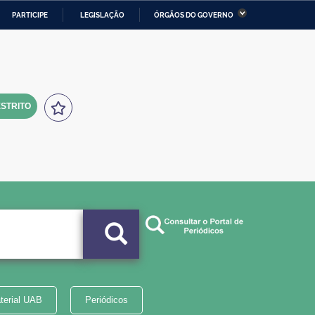
PARTICIPE
LEGISLAÇÃO
ÓRGÃOS DO GOVERNO
stério da Economia
Ministério da Infraestrutura
stério de Minas e Energia
Ministério da Ciência,
Tecnologia, Inovações e
Comunicações
STRITO
tério da Mulher, da Família
Secretaria-Geral
s Direitos Humanos
lto
terial UAB
Periódicos