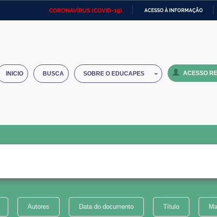
CORONAVÍRUS (COVID-19)
ACESSO À INFORMAÇÃO
Ministério da Defesa
Ministério das Relações
Mini
IR
Exteriores
PARA
O
Ministério da Cidadania
Ministério da Saúde
Mini
CONTEÚDO
ACESSO RE
INICIO
BUSCA
SOBRE O EDUCAPES
Ministério do Desenvolvimento
Controladoria-Geral da União
Minis
Regional
e do
Advocacia-Geral da União
Banco Central do Brasil
Plana
Autores
Data do documento
Título
Ma