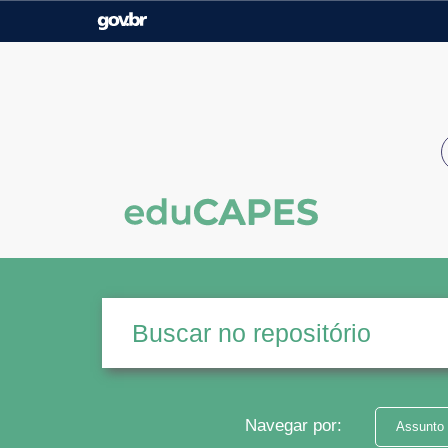
Casa Civil
Ministério da Justiça e
Segurança Pública
Ministério da Agricultura,
Ministério da Educação
Pecuária e Abastecimento
Ministério do Meio Ambiente
Ministério do Turismo
Secretaria de Governo
Gabinete de Segurança
Institucional
Navegar por:
Assunto