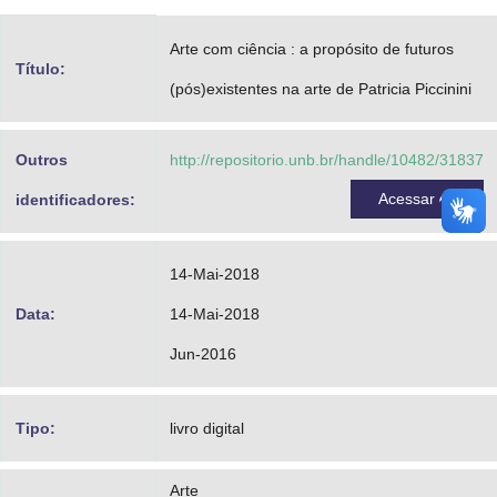
Advocacia-Geral da União
Arte com ciência : a propósito de futuros
Título:
Banco Central do Brasil
(pós)existentes na arte de Patricia Piccinini
Planalto
Outros
http://repositorio.unb.br/handle/10482/31837
Acessar
identificadores:
14-Mai-2018
Data:
14-Mai-2018
Jun-2016
Tipo:
livro digital
Arte