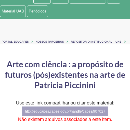
Ministério de Minas e Energia
Material UAB
Periódicos
Ministério da Ciência, Tecnologia, Inovações e Comunicações
Ministério do Meio Ambiente
PORTAL EDUCAPES
NOSSOS PARCEIROS
REPOSITÓRIO INSTITUCIONAL – UNB
Ministério do Turismo
Ministério do Desenvolvimento Regional
Arte com ciência : a propósito de
futuros (pós)existentes na arte de
Controladoria-Geral da União
Patricia Piccinini
Ministério da Mulher, da Família e dos Direitos Humanos
Secretaria-Geral
Use este link compartilhar ou citar este material:
Secretaria de Governo
http://educapes.capes.gov.br/handle/capes/907027
Não existem arquivos associados a este item.
Gabinete de Segurança Institucional