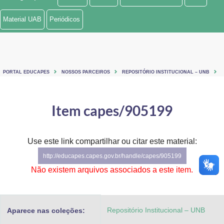
Ministério de Minas e Energia
Material UAB
Periódicos
Ministério da Ciência, Tecnologia, Inovações e Comunicações
Ministério do Meio Ambiente
PORTAL EDUCAPES
NOSSOS PARCEIROS
REPOSITÓRIO INSTITUCIONAL – UNB
Ministério do Turismo
Ministério do Desenvolvimento Regional
Item capes/905199
Controladoria-Geral da União
Use este link compartilhar ou citar este material:
Ministério da Mulher, da Família e dos Direitos Humanos
http://educapes.capes.gov.br/handle/capes/905199
Secretaria-Geral
Não existem arquivos associados a este item.
Secretaria de Governo
Repositório Institucional – UNB
Aparece nas coleções:
Gabinete de Segurança Institucional