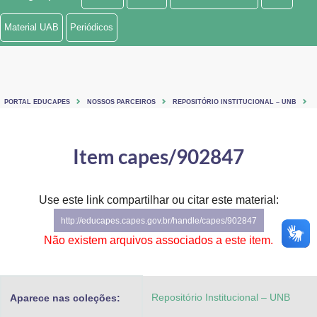
Ministério de Minas e Energia
Material UAB
Periódicos
Ministério da Ciência, Tecnologia, Inovações e Comunicações
Ministério do Meio Ambiente
PORTAL EDUCAPES
NOSSOS PARCEIROS
REPOSITÓRIO INSTITUCIONAL – UNB
Ministério do Turismo
Ministério do Desenvolvimento Regional
Item capes/902847
Controladoria-Geral da União
Use este link compartilhar ou citar este material:
Ministério da Mulher, da Família e dos Direitos Humanos
http://educapes.capes.gov.br/handle/capes/902847
Secretaria-Geral
Não existem arquivos associados a este item.
Secretaria de Governo
Repositório Institucional – UNB
Aparece nas coleções:
Gabinete de Segurança Institucional