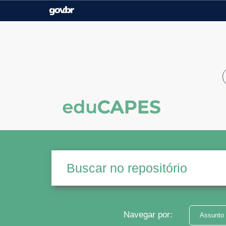
Casa Civil
Ministério da Justiça e
Segurança Pública
Ministério da Agricultura,
Ministério da Educação
Pecuária e Abastecimento
Ministério do Meio Ambiente
Ministério do Turismo
Secretaria de Governo
Gabinete de Segurança
Institucional
Navegar por:
Assunto