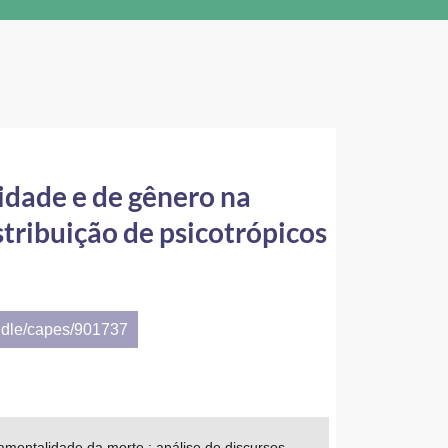
idade e de gênero na
stribuição de psicotrópicos
ndle/capes/901737
amentalidade da morte : análise de discursos