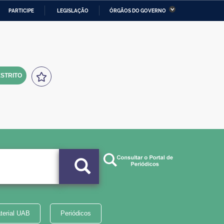
PARTICIPE
LEGISLAÇÃO
ÓRGÃOS DO GOVERNO
stério da Economia
Ministério da Infraestrutura
stério de Minas e Energia
Ministério da Ciência,
Tecnologia, Inovações e
Comunicações
STRITO
tério da Mulher, da Família
Secretaria-Geral
s Direitos Humanos
lto
terial UAB
Periódicos