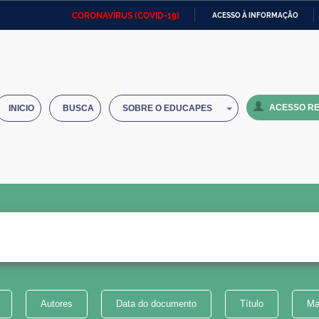
CORONAVÍRUS (COVID-19)
ACESSO À INFORMAÇÃO
Ministério da Defesa
Ministério das Relações
Mini
IR
Exteriores
PARA
O
Ministério da Cidadania
Ministério da Saúde
Mini
CONTEÚDO
ACESSO RE
INICIO
BUSCA
SOBRE O EDUCAPES
Ministério do Desenvolvimento
Controladoria-Geral da União
Minis
Regional
e do
Advocacia-Geral da União
Banco Central do Brasil
Plana
Autores
Data do documento
Título
Ma