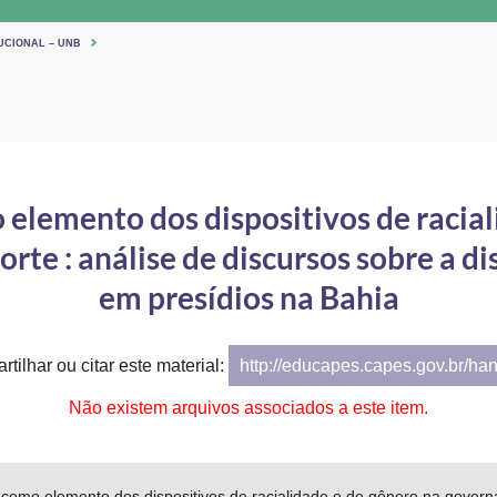
UCIONAL – UNB
elemento dos dispositivos de racial
e : análise de discursos sobre a di
em presídios na Bahia
tilhar ou citar este material:
http://educapes.capes.gov.br/ha
Não existem arquivos associados a este item.
como elemento dos dispositivos de racialidade e de gênero na govern