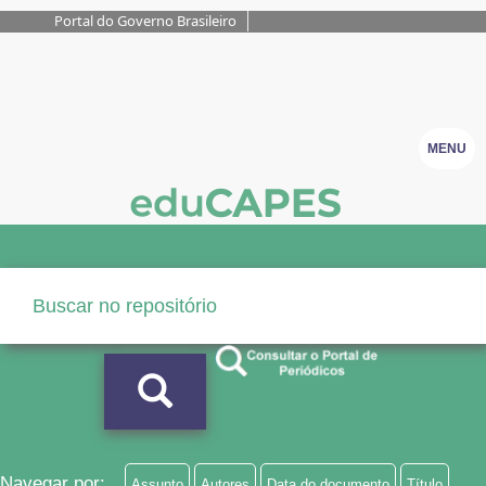
Portal do Governo Brasileiro
MENU
Navegar por:
Assunto
Autores
Data do documento
Título