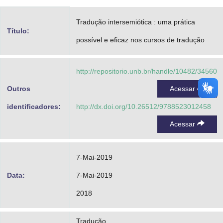
Advocacia-Geral da União
Tradução intersemiótica : uma prática
Título:
Banco Central do Brasil
possível e eficaz nos cursos de tradução
Planalto
http://repositorio.unb.br/handle/10482/34560
Outros
Acessar
identificadores:
http://dx.doi.org/10.26512/9788523012458
Acessar
7-Mai-2019
Data:
7-Mai-2019
2018
Tradução