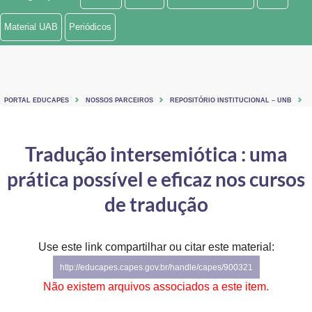
Ministério de Minas e Energia
Material UAB
Periódicos
Ministério da Ciência, Tecnologia, Inovações e Comunicações
Ministério do Meio Ambiente
PORTAL EDUCAPES
NOSSOS PARCEIROS
REPOSITÓRIO INSTITUCIONAL – UNB
Ministério do Turismo
Ministério do Desenvolvimento Regional
Tradução intersemiótica : uma
prática possível e eficaz nos cursos
Controladoria-Geral da União
de tradução
Ministério da Mulher, da Família e dos Direitos Humanos
Secretaria-Geral
Use este link compartilhar ou citar este material:
Secretaria de Governo
http://educapes.capes.gov.br/handle/capes/900321
Não existem arquivos associados a este item.
Gabinete de Segurança Institucional