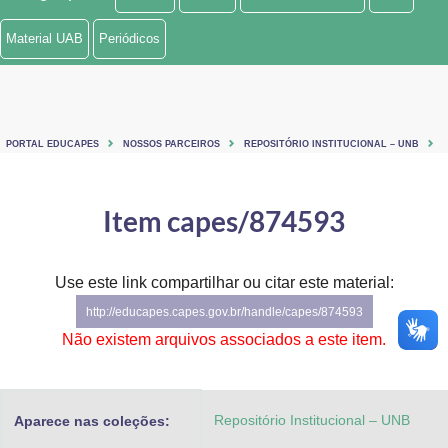
Ministério de Minas e Energia
Material UAB
Periódicos
Ministério da Ciência, Tecnologia, Inovações e Comunicações
Ministério do Meio Ambiente
PORTAL EDUCAPES
NOSSOS PARCEIROS
REPOSITÓRIO INSTITUCIONAL – UNB
Ministério do Turismo
Ministério do Desenvolvimento Regional
Item capes/874593
Controladoria-Geral da União
Use este link compartilhar ou citar este material:
Ministério da Mulher, da Família e dos Direitos Humanos
http://educapes.capes.gov.br/handle/capes/874593
Secretaria-Geral
Não existem arquivos associados a este item.
Secretaria de Governo
Repositório Institucional – UNB
Aparece nas coleções:
Gabinete de Segurança Institucional