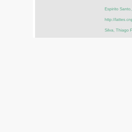
Espirito Santo
http://lattes
Silva, Thiago 
Hipólito, Rodri
Autor(es) e Colaborador(es): 
http://lattes
Freitas, Thiag
http://lattes
Viana, Aurilio 
http://lattes
Outros identificadores: 
http://app.uff.
26-Out-2022
Data: 
26-Out-2022