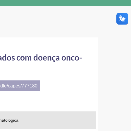
zados com doença onco-
ndle/capes/777180
matologica