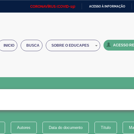
CORONAVÍRUS (COVID-19)
ACESSO À INFORMAÇÃO
Ministério da Defesa
Ministério das Relações
Mini
IR
Exteriores
PARA
O
Ministério da Cidadania
Ministério da Saúde
Mini
CONTEÚDO
ACESSO RE
INICIO
BUSCA
SOBRE O EDUCAPES
Ministério do Desenvolvimento
Controladoria-Geral da União
Minis
Regional
e do
Advocacia-Geral da União
Banco Central do Brasil
Plana
Autores
Data do documento
Título
Ma