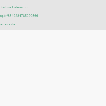
, Fátima Helena do
.cnpq.br/8549284765290566
Ferreira da
go Leite
.cnpq.br/1634663063107444
o Ferreira de
.cnpq.br/7553094500635912
Sergio Araujo
.cnpq.br/8375262453141724
br/riuff/handle/1/26699