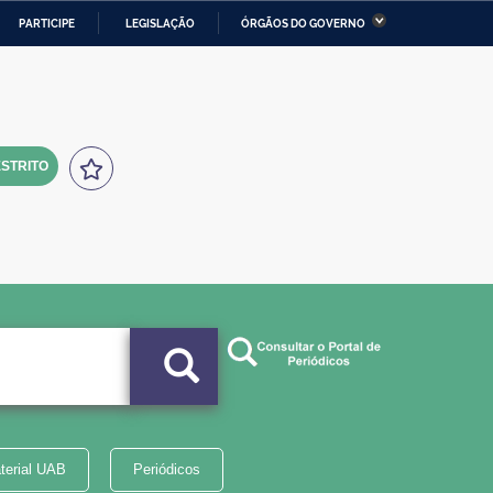
PARTICIPE
LEGISLAÇÃO
ÓRGÃOS DO GOVERNO
stério da Economia
Ministério da Infraestrutura
stério de Minas e Energia
Ministério da Ciência,
Tecnologia, Inovações e
Comunicações
STRITO
tério da Mulher, da Família
Secretaria-Geral
s Direitos Humanos
lto
terial UAB
Periódicos