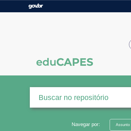
Casa Civil
Ministério da Justiça e
Segurança Pública
Ministério da Agricultura,
Ministério da Educação
Pecuária e Abastecimento
Ministério do Meio Ambiente
Ministério do Turismo
Secretaria de Governo
Gabinete de Segurança
Institucional
Navegar por:
Assunto