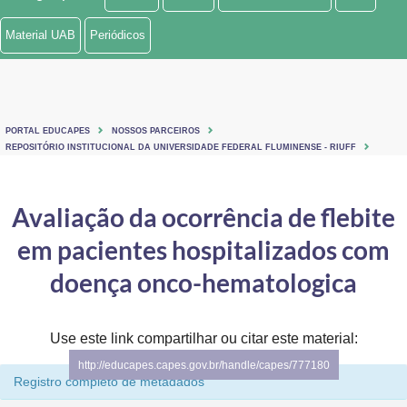
Ministério de Minas e Energia
Material UAB
Periódicos
Ministério da Ciência, Tecnologia, Inovações e Comunicações
Ministério do Meio Ambiente
PORTAL EDUCAPES
NOSSOS PARCEIROS
Ministério do Turismo
REPOSITÓRIO INSTITUCIONAL DA UNIVERSIDADE FEDERAL FLUMINENSE - RIUFF
Ministério do Desenvolvimento Regional
Avaliação da ocorrência de flebite
Controladoria-Geral da União
em pacientes hospitalizados com
Ministério da Mulher, da Família e dos Direitos Humanos
doença onco-hematologica
Secretaria-Geral
Use este link compartilhar ou citar este material:
Secretaria de Governo
http://educapes.capes.gov.br/handle/capes/777180
Registro completo de metadados
Gabinete de Segurança Institucional