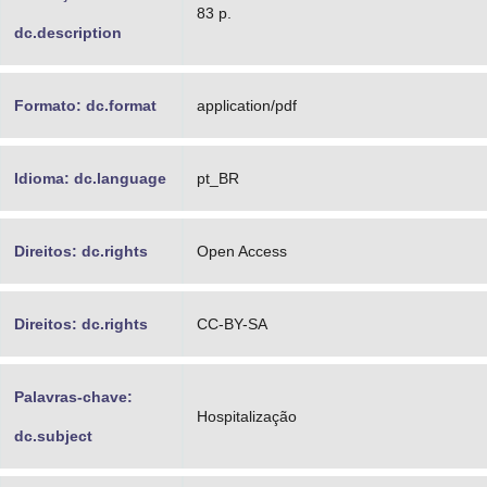
83 p.
dc.description
Formato: dc.format
application/pdf
Idioma: dc.language
pt_BR
Direitos: dc.rights
Open Access
Direitos: dc.rights
CC-BY-SA
Palavras-chave:
Hospitalização
dc.subject