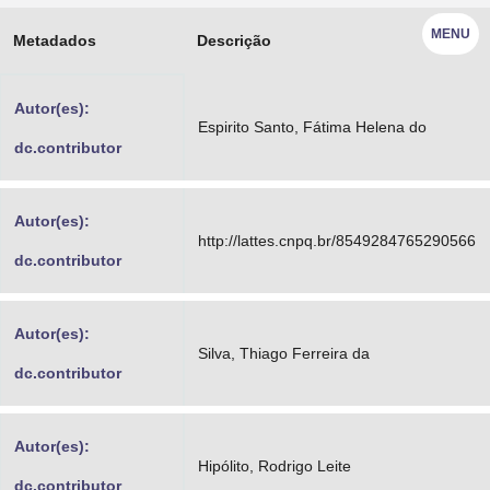
Advocacia-Geral da União
MENU
Metadados
Descrição
Banco Central do Brasil
Autor(es):
Planalto
Espirito Santo, Fátima Helena do
dc.contributor
Autor(es):
http://lattes.cnpq.br/8549284765290566
dc.contributor
Autor(es):
Silva, Thiago Ferreira da
dc.contributor
Autor(es):
Hipólito, Rodrigo Leite
dc.contributor