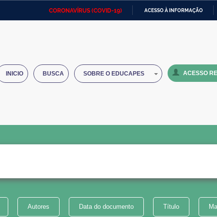
CORONAVÍRUS (COVID-19)
ACESSO À INFORMAÇÃO
Ministério da Defesa
Ministério das Relações
Mini
IR
Exteriores
PARA
O
Ministério da Cidadania
Ministério da Saúde
Mini
CONTEÚDO
ACESSO RE
INICIO
BUSCA
SOBRE O EDUCAPES
Ministério do Desenvolvimento
Controladoria-Geral da União
Minis
Regional
e do
Advocacia-Geral da União
Banco Central do Brasil
Plana
Autores
Data do documento
Título
Ma