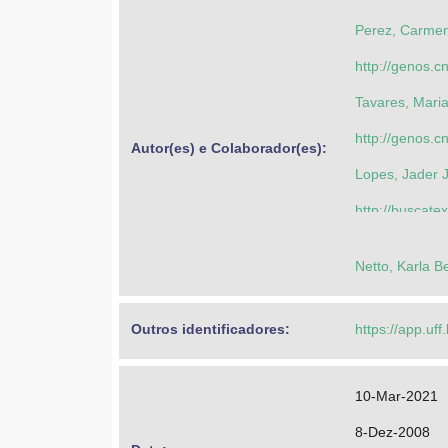
Perez, Carmen
http://genos.
Tavares, Mari
http://genos.
Autor(es) e Colaborador(es): 
Lopes, Jader 
http://buscate
Mello, Marisol
Netto, Karla B
http://buscate
Outros identificadores: 
https://app.uff
10-Mar-2021
8-Dez-2008