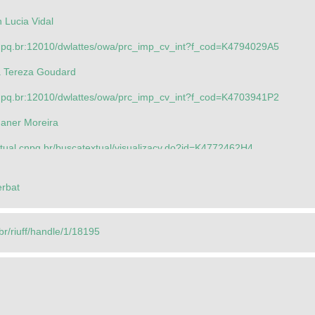
 Lucia Vidal
cnpq.br:12010/dwlattes/owa/prc_imp_cv_int?f_cod=K4794029A5
a Tereza Goudard
cnpq.br:12010/dwlattes/owa/prc_imp_cv_int?f_cod=K4703941P2
Janer Moreira
xtual.cnpq.br/buscatextual/visualizacv.do?id=K4772462H4
 Barenco de
erbat
xtual.cnpq.br/buscatextual/visualizacv.do?id=K4703941J4
.br/riuff/handle/1/18195