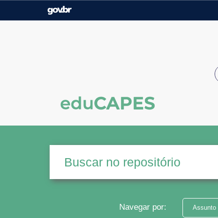
Casa Civil
Ministério da Justiça e
Segurança Pública
Ministério da Agricultura,
Ministério da Educação
Pecuária e Abastecimento
Ministério do Meio Ambiente
Ministério do Turismo
Secretaria de Governo
Gabinete de Segurança
Institucional
Navegar por:
Assunto