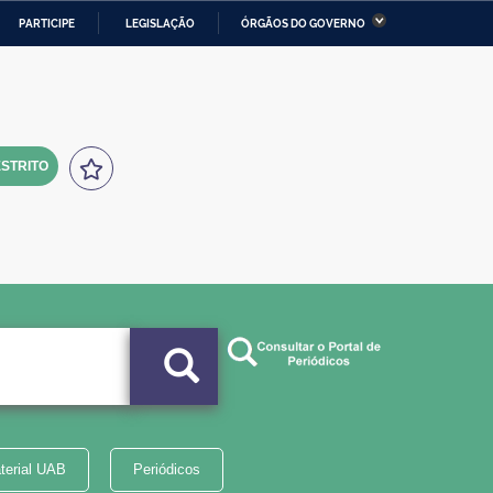
PARTICIPE
LEGISLAÇÃO
ÓRGÃOS DO GOVERNO
stério da Economia
Ministério da Infraestrutura
stério de Minas e Energia
Ministério da Ciência,
Tecnologia, Inovações e
Comunicações
STRITO
tério da Mulher, da Família
Secretaria-Geral
s Direitos Humanos
lto
terial UAB
Periódicos