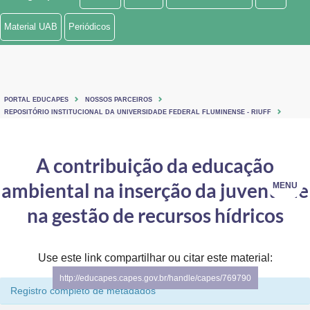
Ministério de Minas e Energia
Material UAB
Periódicos
Ministério da Ciência, Tecnologia, Inovações e Comunicações
Ministério do Meio Ambiente
PORTAL EDUCAPES
NOSSOS PARCEIROS
Ministério do Turismo
REPOSITÓRIO INSTITUCIONAL DA UNIVERSIDADE FEDERAL FLUMINENSE - RIUFF
Ministério do Desenvolvimento Regional
A contribuição da educação
Controladoria-Geral da União
ambiental na inserção da juventude
MENU
Ministério da Mulher, da Família e dos Direitos Humanos
na gestão de recursos hídricos
Secretaria-Geral
Use este link compartilhar ou citar este material:
Secretaria de Governo
http://educapes.capes.gov.br/handle/capes/769790
Registro completo de metadados
Gabinete de Segurança Institucional