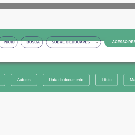
ACESSO RES
INICIO
BUSCA
SOBRE O EDUCAPES
Autores
Data do documento
Título
Ma