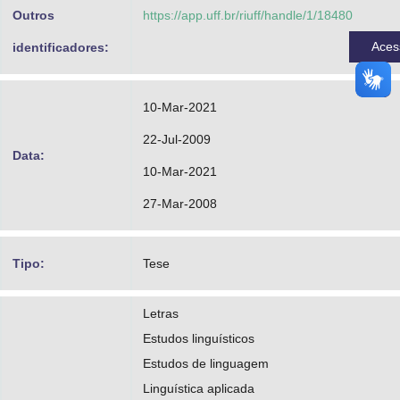
CPF:71023145122
Outros
https://app.uff.br/riuff/handle/1/18480
Diez, Xoán Carlos Lagares
Aces
identificadores:
CPF:11690875522
http://buscatextual.cnpq.br/buscatextual/visu
10-Mar-2021
id=K4758659Y0
22-Jul-2009
Data:
Monnerat, Rosane Santos Mauro
10-Mar-2021
CPF:24598679522
27-Mar-2008
http://buscatextual.cnpq.br/buscatextual/visu
id=K4700829H0
Tipo:
Tese
Nascimento, Magnólia Brasil Barbosa do
Letras
CPF:95682358422
Estudos linguísticos
http://buscatextual.cnpq.br/buscatextual/visu
Estudos de linguagem
Linguística aplicada
id=K4798203J2&dataRevisao=null