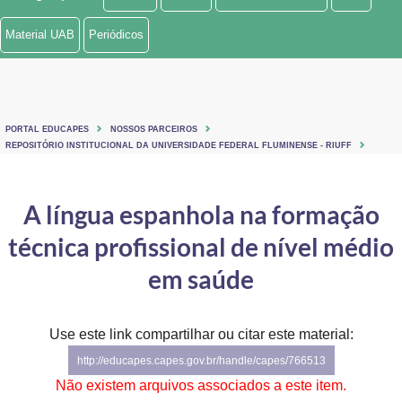
Ministério de Minas e Energia
Material UAB
Periódicos
Ministério da Ciência, Tecnologia, Inovações e Comunicações
Ministério do Meio Ambiente
PORTAL EDUCAPES
NOSSOS PARCEIROS
Ministério do Turismo
REPOSITÓRIO INSTITUCIONAL DA UNIVERSIDADE FEDERAL FLUMINENSE - RIUFF
Ministério do Desenvolvimento Regional
A língua espanhola na formação
Controladoria-Geral da União
técnica profissional de nível médio
Ministério da Mulher, da Família e dos Direitos Humanos
em saúde
Secretaria-Geral
Use este link compartilhar ou citar este material:
Secretaria de Governo
http://educapes.capes.gov.br/handle/capes/766513
Gabinete de Segurança Institucional
Não existem arquivos associados a este item.