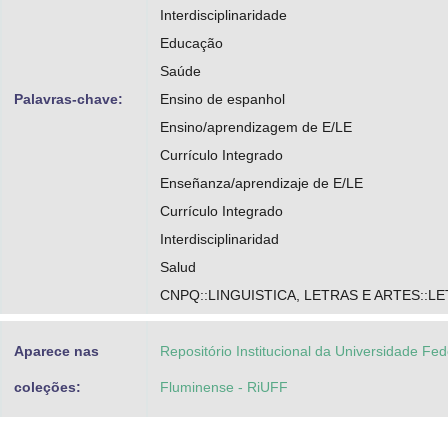
Interdisciplinaridade
Daher, Maria Del Carmen Fátima González
Educação
CPF:12780645322
Saúde
http://buscatextual.cnpq.br/buscatextual/visu
Palavras-chave:
Ensino de espanhol
Ensino/aprendizagem de E/LE
id=K4767373T4
Currículo Integrado
Enseñanza/aprendizaje de E/LE
Currículo Integrado
Interdisciplinaridad
Salud
CNPQ::LINGUISTICA, LETRAS E ARTES::L
Aparece nas
Repositório Institucional da Universidade Fed
coleções:
Fluminense - RiUFF