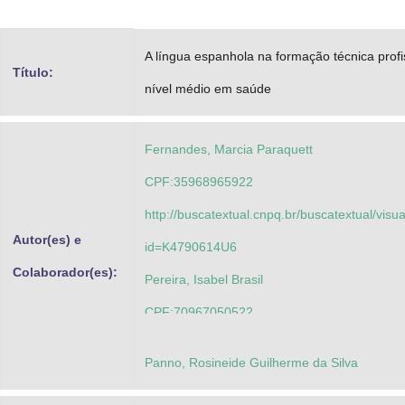
Advocacia-Geral da União
A língua espanhola na formação técnica profi
Banco Central do Brasil
Título:
nível médio em saúde
Planalto
Fernandes, Marcia Paraquett
CPF:35968965922
http://buscatextual.cnpq.br/buscatextual/visu
Autor(es) e
id=K4790614U6
Colaborador(es):
Pereira, Isabel Brasil
CPF:70967050522
http://lattes.cnpq.br/9785027270643642
Panno, Rosineide Guilherme da Silva
Sant\'anna, Vera Lúcia