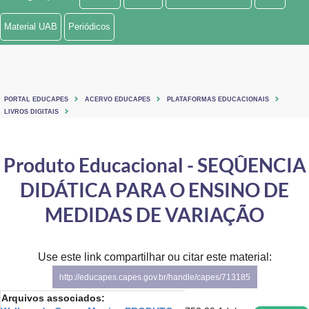
Ministério de Minas e Energia
Material UAB
Periódicos
Ministério da Ciência, Tecnologia, Inovações e Comunicações
Ministério do Meio Ambiente
PORTAL EDUCAPES
ACERVO EDUCAPES
PLATAFORMAS EDUCACIONAIS
Ministério do Turismo
LIVROS DIGITAIS
Ministério do Desenvolvimento Regional
Produto Educacional - SEQÛENCIA
Controladoria-Geral da União
DIDÁTICA PARA O ENSINO DE
Ministério da Mulher, da Família e dos Direitos Humanos
MEDIDAS DE VARIAÇÃO
Secretaria-Geral
Use este link compartilhar ou citar este material:
Secretaria de Governo
http://educapes.capes.gov.br/handle/capes/713185
Gabinete de Segurança Institucional
Arquivos associados: