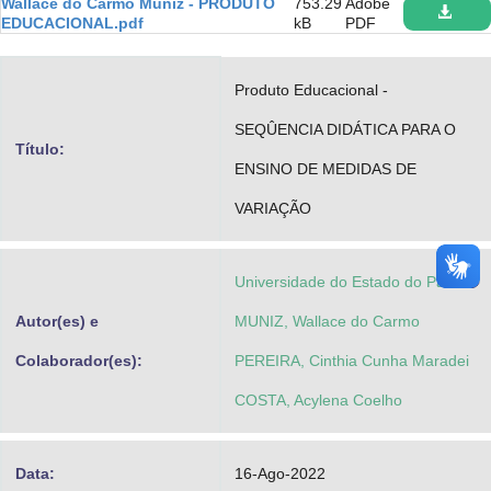
Wallace do Carmo Muniz - PRODUTO
753.29
Adobe
Advocacia-Geral da União
EDUCACIONAL.pdf
kB
PDF
Banco Central do Brasil
Produto Educacional -
Planalto
SEQÛENCIA DIDÁTICA PARA O
Título:
ENSINO DE MEDIDAS DE
VARIAÇÃO
Universidade do Estado do Pará
Autor(es) e
MUNIZ, Wallace do Carmo
Colaborador(es):
PEREIRA, Cinthia Cunha Maradei
COSTA, Acylena Coelho
Data:
16-Ago-2022