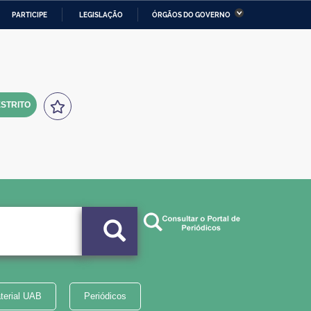
PARTICIPE
LEGISLAÇÃO
ÓRGÃOS DO GOVERNO
stério da Economia
Ministério da Infraestrutura
stério de Minas e Energia
Ministério da Ciência,
Tecnologia, Inovações e
Comunicações
STRITO
tério da Mulher, da Família
Secretaria-Geral
s Direitos Humanos
lto
terial UAB
Periódicos