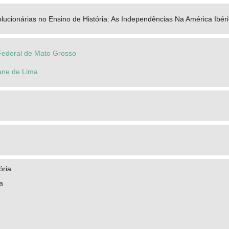
ucionárias no Ensino de História: As Independências Na América Ibér
Federal de Mato Grosso
iane de Lima
ória
a