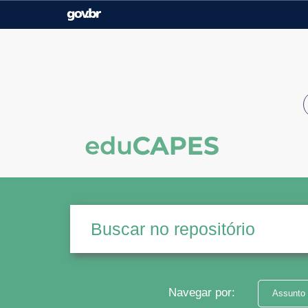
Casa Civil
Ministério da Justiça e
Segurança Pública
Ministério da Agricultura,
Ministério da Educação
Pecuária e Abastecimento
Ministério do Meio Ambiente
Ministério do Turismo
Secretaria de Governo
Gabinete de Segurança
Institucional
Navegar por:
Assunto