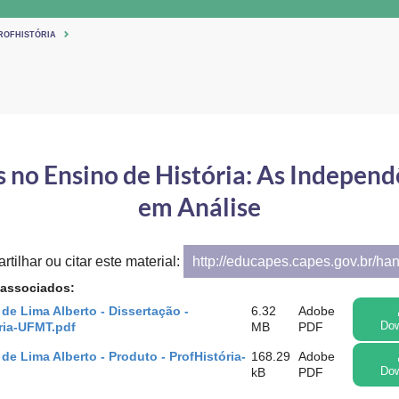
ROFHISTÓRIA
 no Ensino de História: As Independ
em Análise
tilhar ou citar este material:
http://educapes.capes.gov.br/ha
 associados:
 de Lima Alberto - Dissertação -
6.32
Adobe
ria-UFMT.pdf
MB
PDF
Dow
 de Lima Alberto - Produto - ProfHistória-
168.29
Adobe
kB
PDF
Dow