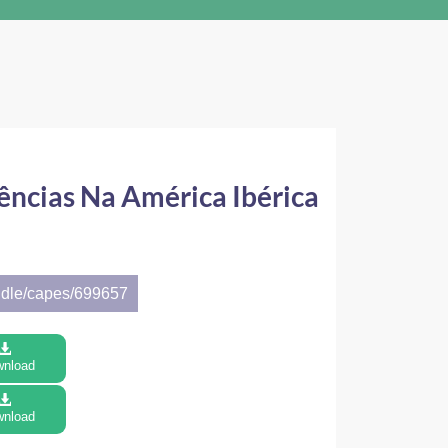
ências Na América Ibérica
ndle/capes/699657
nload
nload