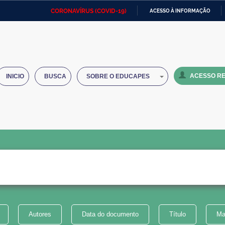
CORONAVÍRUS (COVID-19)
ACESSO À INFORMAÇÃO
Ministério da Defesa
Ministério das Relações
Mini
IR
Exteriores
PARA
O
Ministério da Cidadania
Ministério da Saúde
Mini
CONTEÚDO
ACESSO RE
INICIO
BUSCA
SOBRE O EDUCAPES
Ministério do Desenvolvimento
Controladoria-Geral da União
Minis
Regional
e do
Advocacia-Geral da União
Banco Central do Brasil
Plana
Autores
Data do documento
Título
Ma