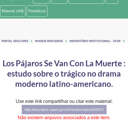
Ministério de Minas e Energia
Material UAB
Periódicos
Ministério da Ciência, Tecnologia, Inovações e Comunicações
Ministério do Meio Ambiente
PORTAL EDUCAPES
NOSSOS PARCEIROS
REPOSITÓRIO INSTITUCIONAL - UFOP
Ministério do Turismo
Ministério do Desenvolvimento Regional
Los Pájaros Se Van Con La Muerte :
estudo sobre o trágico no drama
Controladoria-Geral da União
moderno latino-americano.
Ministério da Mulher, da Família e dos Direitos Humanos
Secretaria-Geral
Use este link compartilhar ou citar este material:
Secretaria de Governo
http://educapes.capes.gov.br/handle/capes/650973
Não existem arquivos associados a este item.
Gabinete de Segurança Institucional