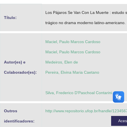
Advocacia-Geral da União
Los Pájaros Se Van Con La Muerte : estudo 
Título:
Banco Central do Brasil
trágico no drama moderno latino-americano.
Planalto
Maciel, Paulo Marcos Cardoso
Maciel, Paulo Marcos Cardoso
Autor(es) e
Medeiros, Elen de
Colaborador(es):
Pereira, Elvina Maria Caetano
Silva, Frederico D'Paschoal Contarini da
Outros
http://www.repositorio.ufop.br/handle/12345
Ace
identificadores: