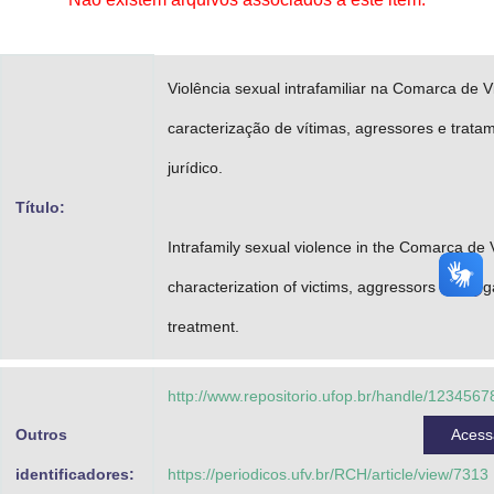
Advocacia-Geral da União
Banco Central do Brasil
Violência sexual intrafamiliar na Comarca de V
Planalto
caracterização de vítimas, agressores e trata
jurídico.
Título:
Intrafamily sexual violence in the Comarca de 
characterization of victims, aggressors and leg
treatment.
http://www.repositorio.ufop.br/handle/123456
Outros
Aces
identificadores:
https://periodicos.ufv.br/RCH/article/view/7313