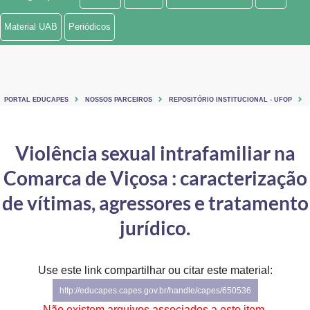
Ministério de Minas e Energia
Material UAB
Periódicos
Ministério da Ciência, Tecnologia, Inovações e Comunicações
Ministério do Meio Ambiente
PORTAL EDUCAPES
NOSSOS PARCEIROS
REPOSITÓRIO INSTITUCIONAL - UFOP
Ministério do Turismo
Ministério do Desenvolvimento Regional
Violência sexual intrafamiliar na
Comarca de Viçosa : caracterização
Controladoria-Geral da União
de vítimas, agressores e tratamento
Ministério da Mulher, da Família e dos Direitos Humanos
jurídico.
Secretaria-Geral
Secretaria de Governo
Use este link compartilhar ou citar este material:
http://educapes.capes.gov.br/handle/capes/650536
Gabinete de Segurança Institucional
Não existem arquivos associados a este item.