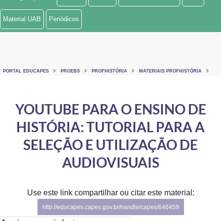
Ministério de Minas e Energia
Material UAB
Periódicos
Ministério da Ciência, Tecnologia, Inovações e Comunicações
Ministério do Meio Ambiente
PORTAL EDUCAPES
PROEBS
PROFHISTÓRIA
MATERIAIS PROFHISTÓRIA
Ministério do Turismo
Ministério do Desenvolvimento Regional
YOUTUBE PARA O ENSINO DE
HISTÓRIA: TUTORIAL PARA A
Controladoria-Geral da União
SELEÇÃO E UTILIZAÇÃO DE
Ministério da Mulher, da Família e dos Direitos Humanos
AUDIOVISUAIS
Secretaria-Geral
Secretaria de Governo
Use este link compartilhar ou citar este material:
http://educapes.capes.gov.br/handle/capes/646459
Gabinete de Segurança Institucional