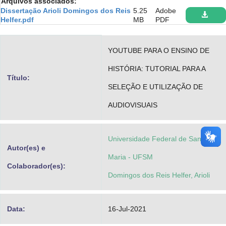
Arquivos associados:
Advocacia-Geral da União
Dissertação Arioli Domingos dos Reis
5.25
Adobe
Helfer.pdf
MB
PDF
Banco Central do Brasil
YOUTUBE PARA O ENSINO DE
Planalto
HISTÓRIA: TUTORIAL PARA A
Título:
SELEÇÃO E UTILIZAÇÃO DE
AUDIOVISUAIS
Universidade Federal de Santa
Autor(es) e
Maria - UFSM
Colaborador(es):
Domingos dos Reis Helfer, Arioli
Data:
16-Jul-2021