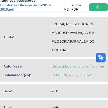
Arquivos associados:
Advocacia-Geral da União
UFT-RafaelOliveira-Turma2017-
8
Adobe
2019.pdf
MB
PDF
Banco Central do Brasil
EDUCAÇÃO ESTÉTICA EM
Planalto
MARCUSE: AVALIAÇÃO EM
Título:
FILOSOFIA PARA ALÉM DO
TEXTUAL
Autor(es) e
Universidade Federal do Tocantins
Colaborador(es):
OLIVEIRA, RAFAEL SILVA
Data:
2019
Tipo:
texto