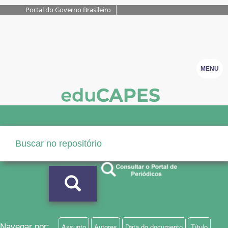
Portal do Governo Brasileiro
MENU
Navegar por:
Assunto
Autores
Data do documento
Título