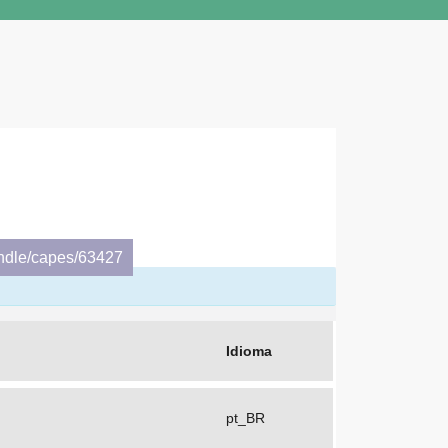
andle/capes/63427
Idioma
pt_BR