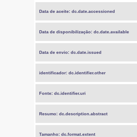
Data de aceite: dc.date.accessioned
Data de disponibilização: dc.date.available
Data de envio: dc.date.issued
identificador: dc.identifier.other
Fonte: dc.identifier.uri
Resumo: dc.description.abstract
Tamanho: dc.format.extent