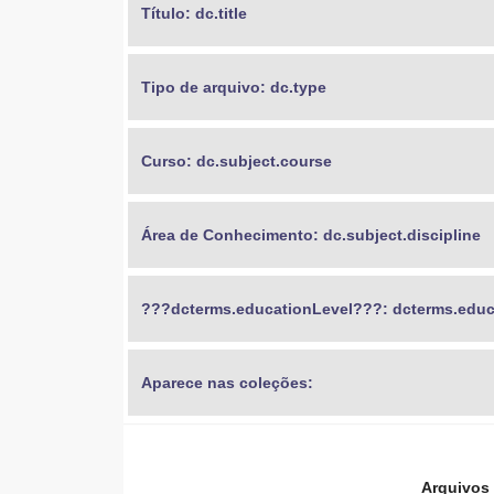
Título: dc.title
Tipo de arquivo: dc.type
Curso: dc.subject.course
Área de Conhecimento: dc.subject.discipline
???dcterms.educationLevel???: dcterms.educ
Aparece nas coleções:
Arquivos