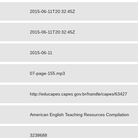
2015-06-11T20:32:45Z
2015-06-11T20:32:45Z
2015-06-11
07-page-155.mp3
http://educapes.capes.gov.br/handle/capes/63427
American English Teaching Resources Compilation
3238688