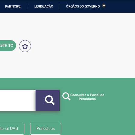
PARTICIPE
LEGISLAÇÃO
ÓRGÃOS DO GOVERNO
stério da Economia
Ministério da Infraestrutura
stério de Minas e Energia
Ministério da Ciência,
Tecnologia, Inovações e
Comunicações
STRITO
tério da Mulher, da Família
Secretaria-Geral
s Direitos Humanos
lto
terial UAB
Periódicos