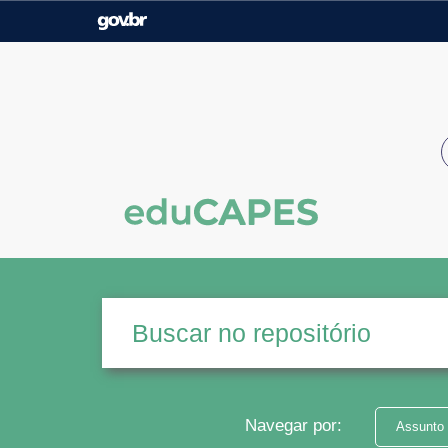
Casa Civil
Ministério da Justiça e
Segurança Pública
Ministério da Agricultura,
Ministério da Educação
Pecuária e Abastecimento
Ministério do Meio Ambiente
Ministério do Turismo
Secretaria de Governo
Gabinete de Segurança
Institucional
Navegar por:
Assunto