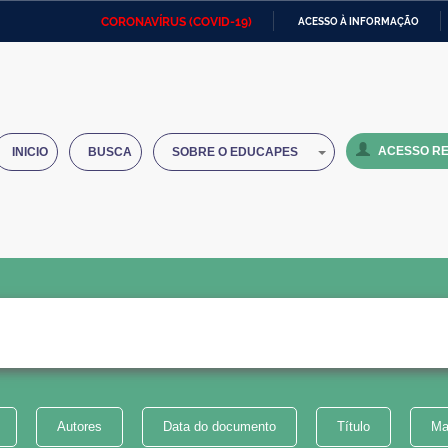
CORONAVÍRUS (COVID-19)
ACESSO À INFORMAÇÃO
Ministério da Defesa
Ministério das Relações
Mini
IR
Exteriores
PARA
O
Ministério da Cidadania
Ministério da Saúde
Mini
CONTEÚDO
ACESSO RE
INICIO
BUSCA
SOBRE O EDUCAPES
Ministério do Desenvolvimento
Controladoria-Geral da União
Minis
Regional
e do
Advocacia-Geral da União
Banco Central do Brasil
Plana
Autores
Data do documento
Título
Ma