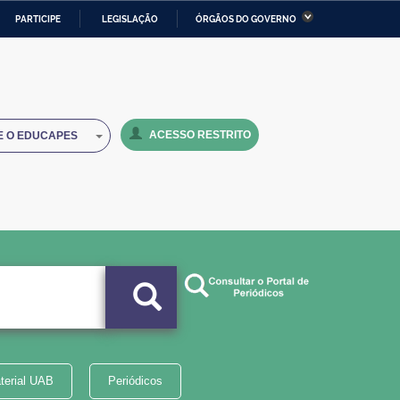
PARTICIPE
LEGISLAÇÃO
ÓRGÃOS DO GOVERNO
stério da Economia
Ministério da Infraestrutura
stério de Minas e Energia
Ministério da Ciência,
Tecnologia, Inovações e
Comunicações
ACESSO RESTRITO
E O EDUCAPES
tério da Mulher, da Família
Secretaria-Geral
s Direitos Humanos
lto
terial UAB
Periódicos