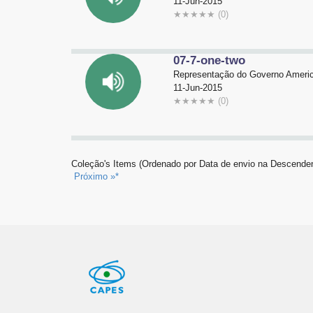
11-Jun-2015
★
★
★
★
★
(0)
07-7-one-two
Representação do Governo Americ
11-Jun-2015
★
★
★
★
★
(0)
Coleção's Items (Ordenado por Data de envio na Descenden
Próximo »*