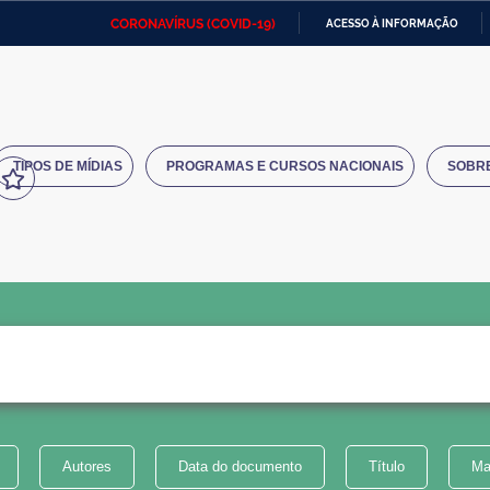
CORONAVÍRUS (COVID-19)
ACESSO À INFORMAÇÃO
Ministério da Defesa
Ministério das Relações
Mini
IR
Exteriores
PARA
O
Ministério da Cidadania
Ministério da Saúde
Mini
CONTEÚDO
TIPOS DE MÍDIAS
PROGRAMAS E CURSOS NACIONAIS
SOBR
Ministério do Desenvolvimento
Controladoria-Geral da União
Minis
Regional
e do
Advocacia-Geral da União
Banco Central do Brasil
Plana
Autores
Data do documento
Título
Ma