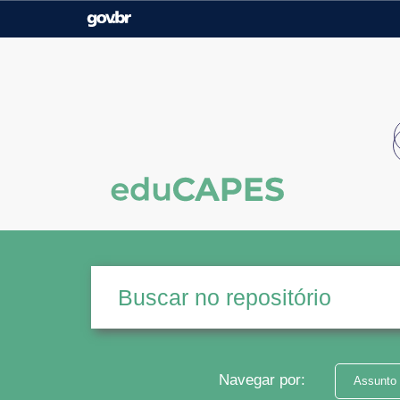
Casa Civil
Ministério da Justiça e
Segurança Pública
Ministério da Agricultura,
Ministério da Educação
Pecuária e Abastecimento
Ministério do Meio Ambiente
Ministério do Turismo
Secretaria de Governo
Gabinete de Segurança
Institucional
Navegar por:
Assunto