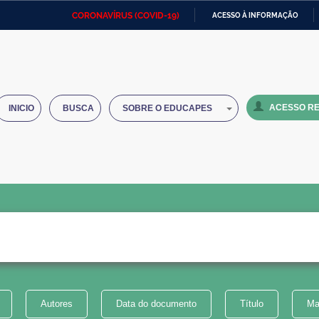
CORONAVÍRUS (COVID-19)
ACESSO À INFORMAÇÃO
Ministério da Defesa
Ministério das Relações
Mini
IR
Exteriores
PARA
O
Ministério da Cidadania
Ministério da Saúde
Mini
CONTEÚDO
ACESSO RE
INICIO
BUSCA
SOBRE O EDUCAPES
Ministério do Desenvolvimento
Controladoria-Geral da União
Minis
Regional
e do
Advocacia-Geral da União
Banco Central do Brasil
Plana
Autores
Data do documento
Título
Ma