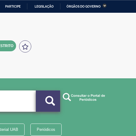
PARTICIPE
LEGISLAÇÃO
ÓRGÃOS DO GOVERNO
stério da Economia
Ministério da Infraestrutura
stério de Minas e Energia
Ministério da Ciência,
Tecnologia, Inovações e
Comunicações
STRITO
tério da Mulher, da Família
Secretaria-Geral
s Direitos Humanos
lto
terial UAB
Periódicos