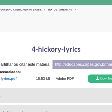
 GOVERNO AMERICANO NO BRASIL
TEXTOS - AMERICAN
4-hickory-lyrics
rtilhar ou citar este material:
http://educapes.capes.gov.br/h
 associados:
-lyrics.pdf
18.53 kB
Adobe PDF
Downlo
s