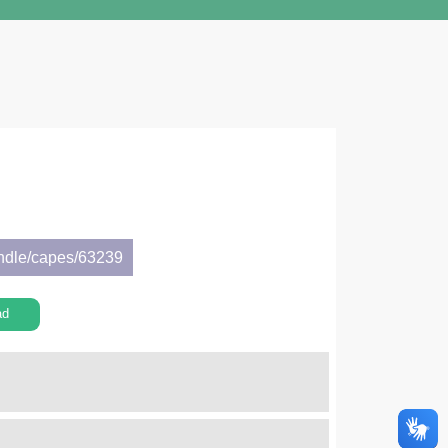
andle/capes/63239
ad