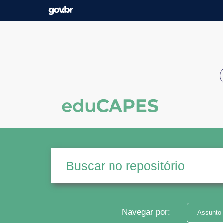
Casa Civil
Ministério da Justiça e
Segurança Pública
Ministério da Agricultura,
Ministério da Educação
Pecuária e Abastecimento
Ministério do Meio Ambiente
Ministério do Turismo
Secretaria de Governo
Gabinete de Segurança
Institucional
Navegar por:
Assunto