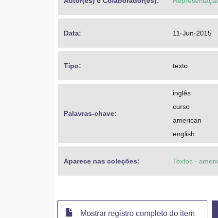
Autor(es) e Colaborador(es): 
Representação
Data: 
11-Jun-2015
Tipo: 
texto
inglês
curso
Palavras-chave: 
american
english
Aparece nas coleções:
Textos - amer
Mostrar registro completo do item