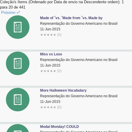
Coleção's Items (Ordenado por Data de envio na Descendente ordem): 1
Advocacia-Geral da União
para 20 de 441
Próximo »*
Made of ˇvs. ˇMade from ˇvs. Made by
Banco Central do Brasil
Representação do Governo Americano no Brasil
11-Jun-2015
Planalto
★
★
★
★
★
(0)
Miss vs Lose
Representação do Governo Americano no Brasil
11-Jun-2015
★
★
★
★
★
(0)
More Halloween Vocabulary
Representação do Governo Americano no Brasil
11-Jun-2015
★
★
★
★
★
(0)
Modal Monday! COULD