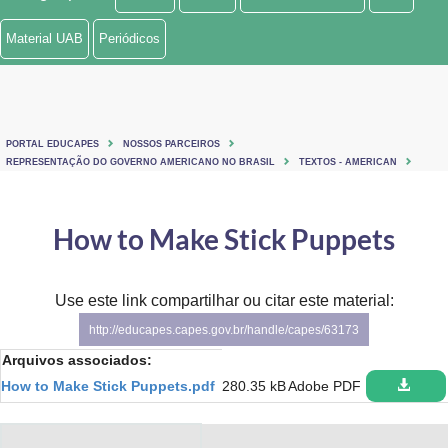
Ministério de Minas e Energia
Material UAB
Periódicos
Ministério da Ciência, Tecnologia, Inovações e Comunicações
Ministério do Meio Ambiente
PORTAL EDUCAPES
NOSSOS PARCEIROS
Ministério do Turismo
REPRESENTAÇÃO DO GOVERNO AMERICANO NO BRASIL
TEXTOS - AMERICAN
Ministério do Desenvolvimento Regional
How to Make Stick Puppets
Controladoria-Geral da União
Ministério da Mulher, da Família e dos Direitos Humanos
Use este link compartilhar ou citar este material:
http://educapes.capes.gov.br/handle/capes/63173
Secretaria-Geral
Arquivos associados:
Secretaria de Governo
How to Make Stick Puppets.pdf
280.35 kB
Adobe PDF
Gabinete de Segurança Institucional