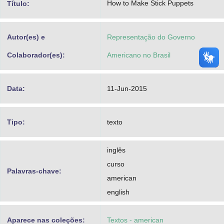
How to Make Stick Puppets
Título:
Advocacia-Geral da União
Banco Central do Brasil
Autor(es) e
Representação do Governo
Planalto
Colaborador(es):
Americano no Brasil
Data:
11-Jun-2015
Tipo:
texto
inglês
curso
Palavras-chave:
american
english
Aparece nas coleções:
Textos - american