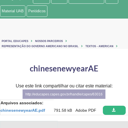
Ministério de Minas e Energia
Material UAB
Periódicos
Ministério da Ciência, Tecnologia, Inovações e Comunicações
Ministério do Meio Ambiente
PORTAL EDUCAPES
NOSSOS PARCEIROS
Ministério do Turismo
REPRESENTAÇÃO DO GOVERNO AMERICANO NO BRASIL
TEXTOS - AMERICAN
Ministério do Desenvolvimento Regional
chinesenewyearAE
Controladoria-Geral da União
Ministério da Mulher, da Família e dos Direitos Humanos
Use este link compartilhar ou citar este material:
http://educapes.capes.gov.br/handle/capes/63016
Secretaria-Geral
Arquivos associados:
Secretaria de Governo
chinesenewyearAE.pdf
791.58 kB
Adobe PDF
Gabinete de Segurança Institucional