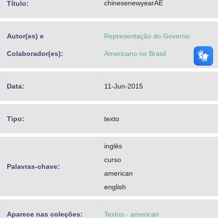
chinesenewyearAE
Título:
Advocacia-Geral da União
Banco Central do Brasil
Autor(es) e
Representação do Governo
Planalto
Colaborador(es):
Americano no Brasil
Data:
11-Jun-2015
Tipo:
texto
inglês
curso
Palavras-chave:
american
english
Aparece nas coleções:
Textos - american