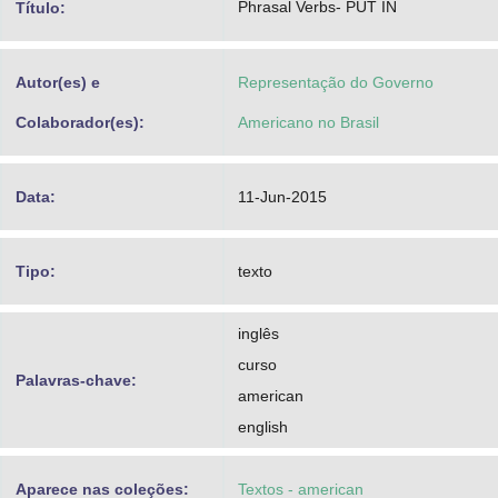
Phrasal Verbs- PUT IN
Título:
Advocacia-Geral da União
Banco Central do Brasil
Autor(es) e
Representação do Governo
Planalto
Colaborador(es):
Americano no Brasil
Data:
11-Jun-2015
Tipo:
texto
inglês
curso
Palavras-chave:
american
english
Aparece nas coleções:
Textos - american