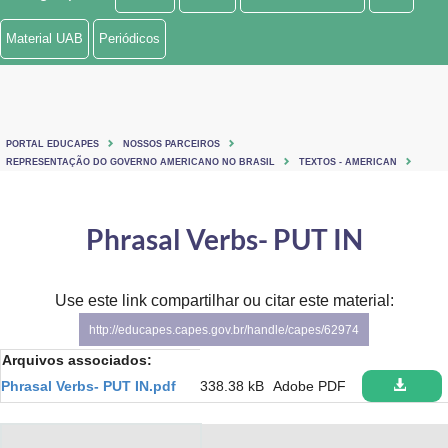
Ministério de Minas e Energia
Material UAB
Periódicos
Ministério da Ciência, Tecnologia, Inovações e Comunicações
Ministério do Meio Ambiente
PORTAL EDUCAPES
NOSSOS PARCEIROS
Ministério do Turismo
REPRESENTAÇÃO DO GOVERNO AMERICANO NO BRASIL
TEXTOS - AMERICAN
Ministério do Desenvolvimento Regional
Phrasal Verbs- PUT IN
Controladoria-Geral da União
Ministério da Mulher, da Família e dos Direitos Humanos
Use este link compartilhar ou citar este material:
http://educapes.capes.gov.br/handle/capes/62974
Secretaria-Geral
Arquivos associados:
Secretaria de Governo
Phrasal Verbs- PUT IN.pdf
338.38 kB
Adobe PDF
Gabinete de Segurança Institucional