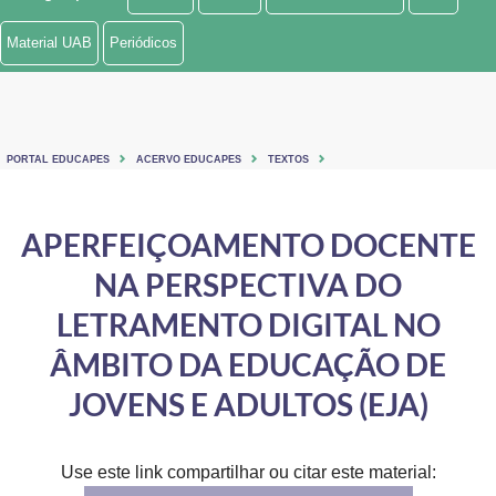
Ministério de Minas e Energia
Material UAB
Periódicos
Ministério da Ciência, Tecnologia, Inovações e Comunicações
Ministério do Meio Ambiente
PORTAL EDUCAPES
ACERVO EDUCAPES
TEXTOS
Ministério do Turismo
Ministério do Desenvolvimento Regional
APERFEIÇOAMENTO DOCENTE
NA PERSPECTIVA DO
Controladoria-Geral da União
LETRAMENTO DIGITAL NO
Ministério da Mulher, da Família e dos Direitos Humanos
ÂMBITO DA EDUCAÇÃO DE
Secretaria-Geral
JOVENS E ADULTOS (EJA)
Secretaria de Governo
Gabinete de Segurança Institucional
Use este link compartilhar ou citar este material: