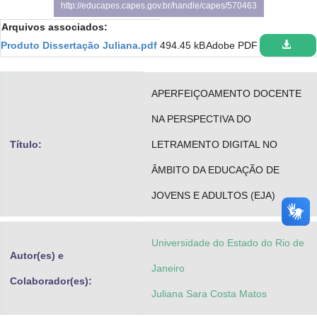
http://educapes.capes.gov.br/handle/capes/570463
Advocacia-Geral da União
Arquivos associados:
Produto Dissertação Juliana.pdf
494.45 kB
Adobe PDF
Banco Central do Brasil
Planalto
APERFEIÇOAMENTO DOCENTE
NA PERSPECTIVA DO
Título:
LETRAMENTO DIGITAL NO
ÂMBITO DA EDUCAÇÃO DE
JOVENS E ADULTOS (EJA)
Universidade do Estado do Rio de
Autor(es) e
Janeiro
Colaborador(es):
Juliana Sara Costa Matos