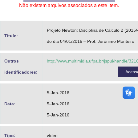
Não existem arquivos associados a este item.
Advocacia-Geral da União
Banco Central do Brasil
Projeto Newton: Disciplina de Cálculo 2 (2015/
Planalto
Título:
do dia 04/01/2016 – Prof. Jerônimo Monteiro
Outros
http://www.multimidia.ufpa.br/jspui/handle/32
Acess
identificadores:
5-Jan-2016
Data:
5-Jan-2016
5-Jan-2016
Tipo:
vídeo