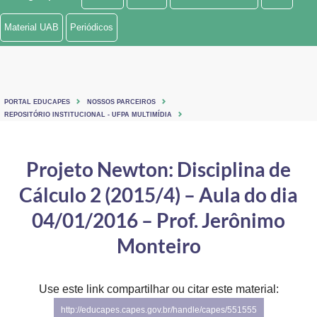
Ministério de Minas e Energia
Material UAB
Periódicos
Ministério da Ciência, Tecnologia, Inovações e Comunicações
Ministério do Meio Ambiente
PORTAL EDUCAPES
NOSSOS PARCEIROS
Ministério do Turismo
REPOSITÓRIO INSTITUCIONAL - UFPA MULTIMÍDIA
Ministério do Desenvolvimento Regional
Projeto Newton: Disciplina de
Controladoria-Geral da União
Cálculo 2 (2015/4) – Aula do dia
Ministério da Mulher, da Família e dos Direitos Humanos
04/01/2016 – Prof. Jerônimo
Secretaria-Geral
Monteiro
Secretaria de Governo
Use este link compartilhar ou citar este material:
Gabinete de Segurança Institucional
http://educapes.capes.gov.br/handle/capes/551555