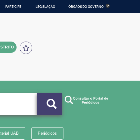
PARTICIPE
LEGISLAÇÃO
ÓRGÃOS DO GOVERNO
stério da Economia
Ministério da Infraestrutura
stério de Minas e Energia
Ministério da Ciência,
Tecnologia, Inovações e
Comunicações
STRITO
tério da Mulher, da Família
Secretaria-Geral
s Direitos Humanos
lto
terial UAB
Periódicos