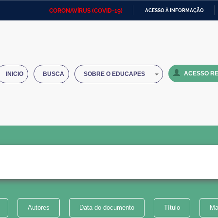
CORONAVÍRUS (COVID-19)
ACESSO À INFORMAÇÃO
Ministério da Defesa
Ministério das Relações
Mini
IR
Exteriores
PARA
O
Ministério da Cidadania
Ministério da Saúde
Mini
CONTEÚDO
ACESSO RE
INICIO
BUSCA
SOBRE O EDUCAPES
Ministério do Desenvolvimento
Controladoria-Geral da União
Minis
Regional
e do
Advocacia-Geral da União
Banco Central do Brasil
Plana
Autores
Data do documento
Título
Ma