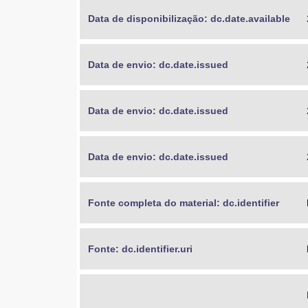
Data de disponibilização: dc.date.available
Data de envio: dc.date.issued
Data de envio: dc.date.issued
Data de envio: dc.date.issued
Fonte completa do material: dc.identifier
Fonte: dc.identifier.uri