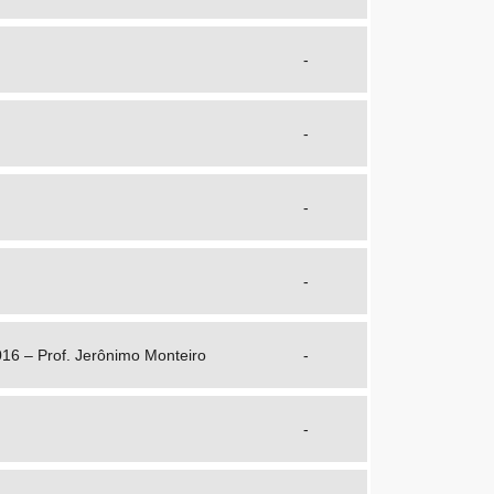
-
-
-
-
2016 – Prof. Jerônimo Monteiro
-
-