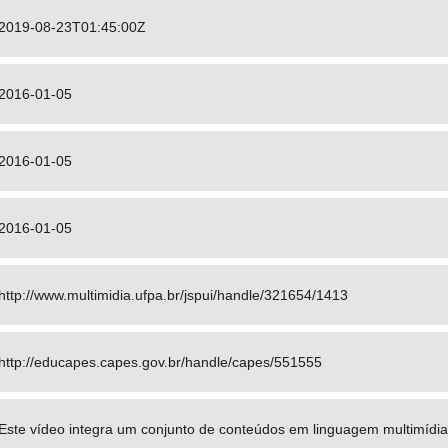
2019-08-23T01:45:00Z
2016-01-05
2016-01-05
2016-01-05
http://www.multimidia.ufpa.br/jspui/handle/321654/1413
http://educapes.capes.gov.br/handle/capes/551555
Este vídeo integra um conjunto de conteúdos em linguagem multimídia