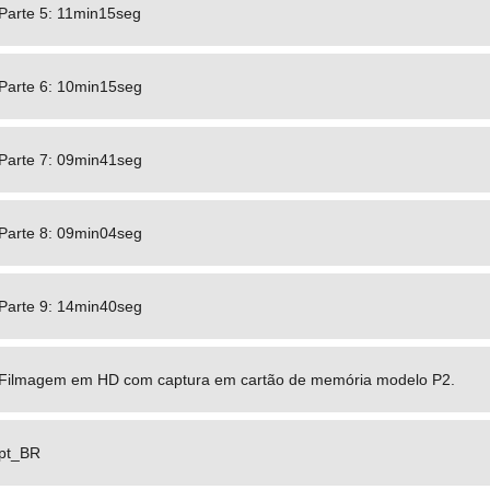
Parte 5: 11min15seg
Parte 6: 10min15seg
Parte 7: 09min41seg
Parte 8: 09min04seg
Parte 9: 14min40seg
Filmagem em HD com captura em cartão de memória modelo P2.
pt_BR