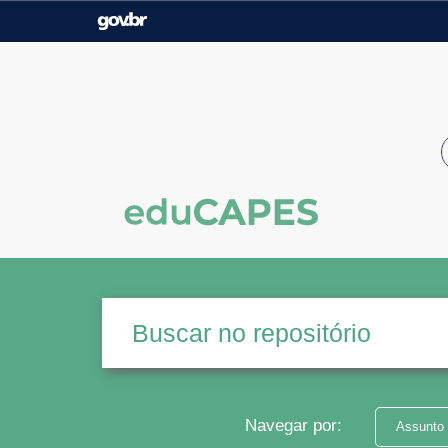
Casa Civil
Ministério da Justiça e
Segurança Pública
Ministério da Agricultura,
Ministério da Educação
Pecuária e Abastecimento
Ministério do Meio Ambiente
Ministério do Turismo
Secretaria de Governo
Gabinete de Segurança
Institucional
Navegar por:
Assunto