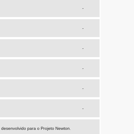
-
-
-
-
-
-
 desenvolvido para o Projeto Newton.