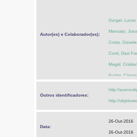
Gurgel, Lucas
Mensato, Joic
Autor(es) e Colaborador(es): 
Costa, Gissel
Conti, Davi Fa
Megid, Cristia
Furlan, Cássia
Fedatto, Carol
http://acervod
Outros identificadores: 
Parma, Alan F
http://objeto
Lagazzi, Suzy
Bolonhini, Ca
26-Out-2016
Data: 
Universidade 
26-Out-2016