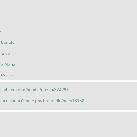
e
e Bonafé
ria de
ne Maria
 Cristina
ina Padilha
igital.unesp.br/handle/unesp/374293
ebraio
seducacionais2.mec.gov.br/handle/mec/18158
rmen Zink
Estadual de Campinas - Unicamp - Português