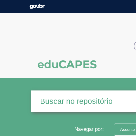
Casa Civil
Ministério da Justiça e
Segurança Pública
Ministério da Agricultura,
Ministério da Educação
Pecuária e Abastecimento
Ministério do Meio Ambiente
Ministério do Turismo
Secretaria de Governo
Gabinete de Segurança
Institucional
Navegar por:
Assunto