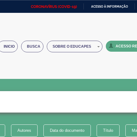
CORONAVÍRUS (COVID-19)
ACESSO À INFORMAÇÃO
Ministério da Defesa
Ministério das Relações
Mini
IR
Exteriores
PARA
O
Ministério da Cidadania
Ministério da Saúde
Mini
CONTEÚDO
ACESSO RE
INICIO
BUSCA
SOBRE O EDUCAPES
Ministério do Desenvolvimento
Controladoria-Geral da União
Minis
Regional
e do
Advocacia-Geral da União
Banco Central do Brasil
Plana
Autores
Data do documento
Título
Ma