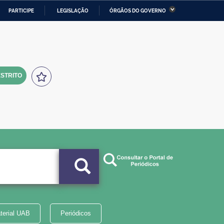
PARTICIPE
LEGISLAÇÃO
ÓRGÃOS DO GOVERNO
stério da Economia
Ministério da Infraestrutura
stério de Minas e Energia
Ministério da Ciência,
Tecnologia, Inovações e
Comunicações
STRITO
tério da Mulher, da Família
Secretaria-Geral
s Direitos Humanos
lto
terial UAB
Periódicos