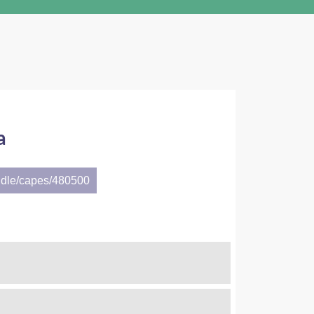
a
ndle/capes/480500