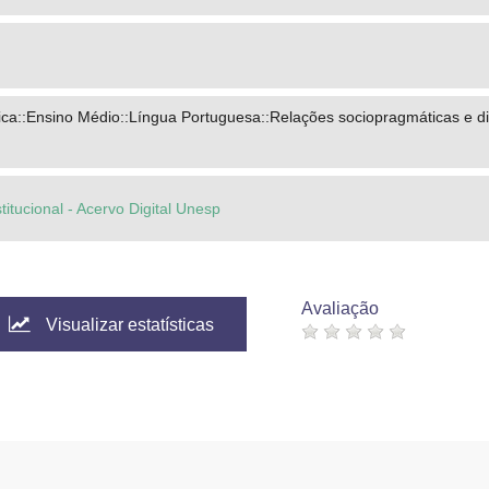
gital MEC - MCT
ca::Ensino Médio::Língua Portuguesa::Relações sociopragmáticas e di
titucional - Acervo Digital Unesp
Avaliação
Visualizar estatísticas