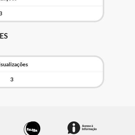
3
ES
isualizações
3