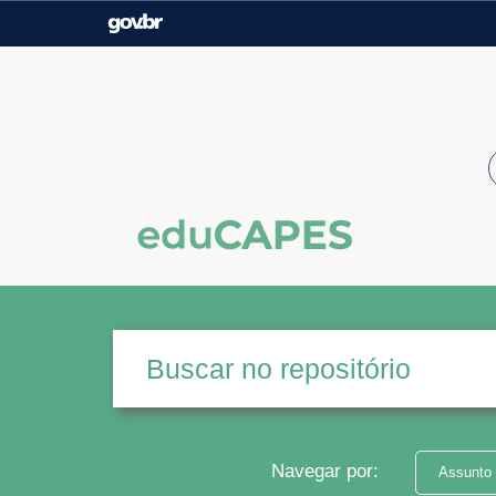
Casa Civil
Ministério da Justiça e
Segurança Pública
Ministério da Agricultura,
Ministério da Educação
Pecuária e Abastecimento
Ministério do Meio Ambiente
Ministério do Turismo
Secretaria de Governo
Gabinete de Segurança
Institucional
Navegar por:
Assunto