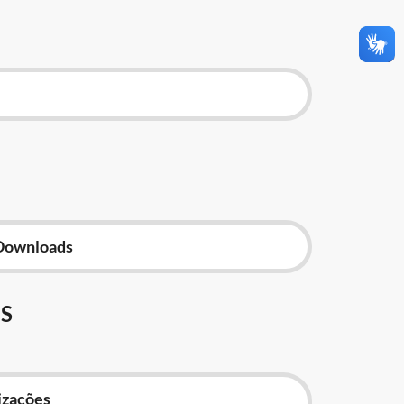
Downloads
S
izações