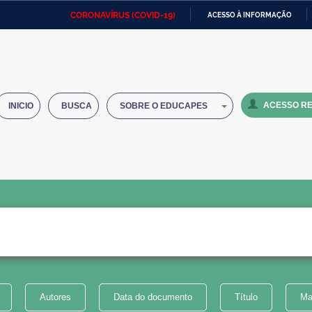
CORONAVÍRUS (COVID-19)
ACESSO À INFORMAÇÃO
Ministério da Defesa
Ministério das Relações
Mini
IR
Exteriores
PARA
O
Ministério da Cidadania
Ministério da Saúde
Mini
CONTEÚDO
ACESSO RE
INICIO
BUSCA
SOBRE O EDUCAPES
Ministério do Desenvolvimento
Controladoria-Geral da União
Minis
Regional
e do
Advocacia-Geral da União
Banco Central do Brasil
Plana
Autores
Data do documento
Título
Ma