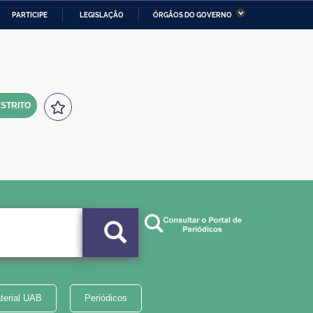
PARTICIPE
LEGISLAÇÃO
ÓRGÃOS DO GOVERNO
stério da Economia
Ministério da Infraestrutura
stério de Minas e Energia
Ministério da Ciência,
Tecnologia, Inovações e
Comunicações
STRITO
tério da Mulher, da Família
Secretaria-Geral
s Direitos Humanos
lto
terial UAB
Periódicos