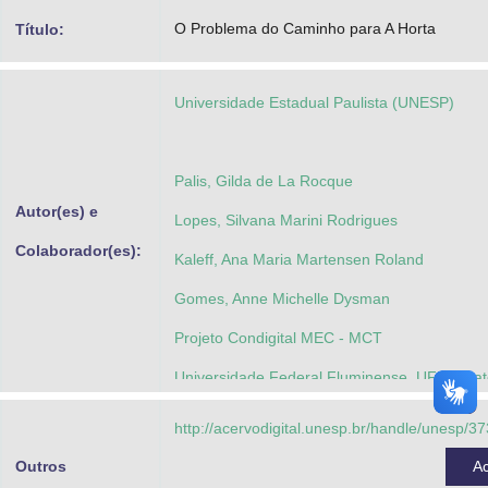
Advocacia-Geral da União
O Problema do Caminho para A Horta
Título:
Banco Central do Brasil
Universidade Estadual Paulista (UNESP)
Planalto
Palis, Gilda de La Rocque
Autor(es) e
Lopes, Silvana Marini Rodrigues
Colaborador(es):
Kaleff, Ana Maria Martensen Roland
Gomes, Anne Michelle Dysman
Projeto Condigital MEC - MCT
Universidade Federal Fluminense, UFF - Ma
Bortolossi, Humberto José
http://acervodigital.unesp.br/handle/unesp/3
Pracias, Carla Cristina de Lima
Outros
A