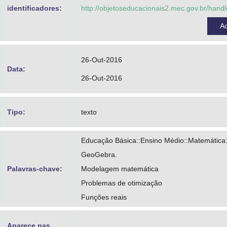
Pesco, Dirce Uesu
identificadores:
http://objetoseducacionais2.mec.gov.br/han
Figueiredo, José Osorio de
A
Pereira, Rodrigo Viana
Pereira, Thiago Gomes
26-Out-2016
Data:
Rezende, Wanderley Moura
26-Out-2016
Tipo:
texto
Educação Básica::Ensino Médio::Matemática:
GeoGebra.
Palavras-chave:
Modelagem matemática
Problemas de otimização
Funções reais
Aparece nas