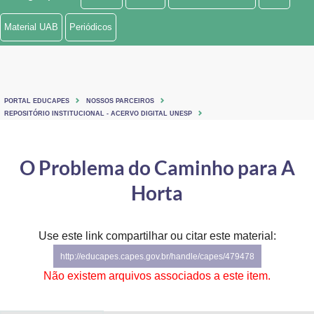
Ministério de Minas e Energia
Material UAB
Periódicos
Ministério da Ciência, Tecnologia, Inovações e Comunicações
Ministério do Meio Ambiente
PORTAL EDUCAPES
NOSSOS PARCEIROS
Ministério do Turismo
REPOSITÓRIO INSTITUCIONAL - ACERVO DIGITAL UNESP
Ministério do Desenvolvimento Regional
O Problema do Caminho para A
Controladoria-Geral da União
Horta
Ministério da Mulher, da Família e dos Direitos Humanos
Use este link compartilhar ou citar este material:
Secretaria-Geral
http://educapes.capes.gov.br/handle/capes/479478
Secretaria de Governo
Não existem arquivos associados a este item.
Gabinete de Segurança Institucional