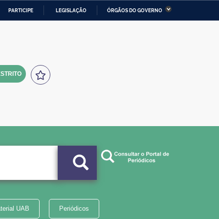
PARTICIPE
LEGISLAÇÃO
ÓRGÃOS DO GOVERNO
stério da Economia
Ministério da Infraestrutura
stério de Minas e Energia
Ministério da Ciência,
Tecnologia, Inovações e
Comunicações
STRITO
tério da Mulher, da Família
Secretaria-Geral
s Direitos Humanos
lto
terial UAB
Periódicos