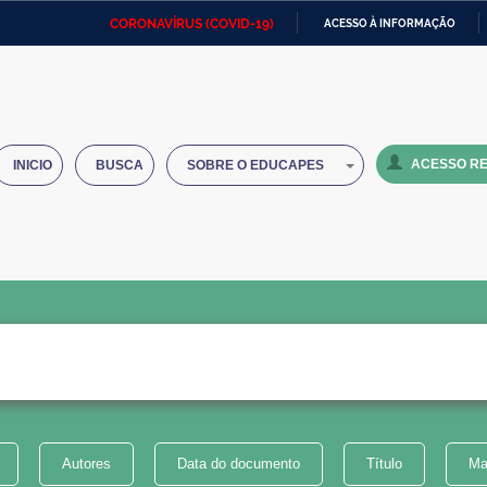
CORONAVÍRUS (COVID-19)
ACESSO À INFORMAÇÃO
Ministério da Defesa
Ministério das Relações
Mini
IR
Exteriores
PARA
O
Ministério da Cidadania
Ministério da Saúde
Mini
CONTEÚDO
ACESSO RE
INICIO
BUSCA
SOBRE O EDUCAPES
Ministério do Desenvolvimento
Controladoria-Geral da União
Minis
Regional
e do
Advocacia-Geral da União
Banco Central do Brasil
Plana
Autores
Data do documento
Título
Ma