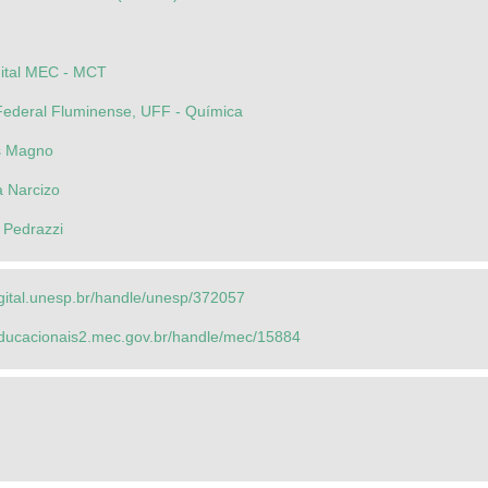
gital MEC - MCT
Federal Fluminense, UFF - Química
os Magno
a Narcizo
 Pedrazzi
igital.unesp.br/handle/unesp/372057
seducacionais2.mec.gov.br/handle/mec/15884