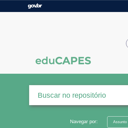
Casa Civil
Ministério da Justiça e
Segurança Pública
Ministério da Agricultura,
Ministério da Educação
Pecuária e Abastecimento
Ministério do Meio Ambiente
Ministério do Turismo
Secretaria de Governo
Gabinete de Segurança
Institucional
Navegar por:
Assunto