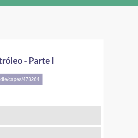
róleo - Parte I
ndle/capes/478264