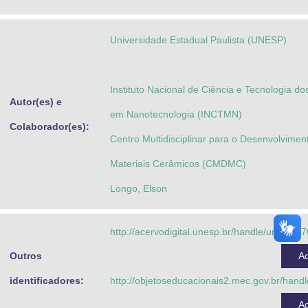
Advocacia-Geral da União
Universidade Estadual Paulista (UNESP)
Banco Central do Brasil
Planalto
Instituto Nacional de Ciência e Tecnologia do
Autor(es) e
em Nanotecnologia (INCTMN)
Colaborador(es):
Centro Multidisciplinar para o Desenvolvimen
Materiais Cerâmicos (CMDMC)
Longo, Elson
http://acervodigital.unesp.br/handle/unesp/3
Outros
A
identificadores:
http://objetoseducacionais2.mec.gov.br/han
A