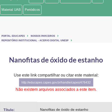
Ministério de Minas e Energia
Material UAB
Periódicos
Ministério da Ciência, Tecnologia, Inovações e Comunicações
Ministério do Meio Ambiente
PORTAL EDUCAPES
NOSSOS PARCEIROS
Ministério do Turismo
REPOSITÓRIO INSTITUCIONAL - ACERVO DIGITAL UNESP
Ministério do Desenvolvimento Regional
Nanofitas de óxido de estanho
Controladoria-Geral da União
Ministério da Mulher, da Família e dos Direitos Humanos
Use este link compartilhar ou citar este material:
http://educapes.capes.gov.br/handle/capes/476432
Secretaria-Geral
Não existem arquivos associados a este item.
Secretaria de Governo
Gabinete de Segurança Institucional
Nanofitas de óxido de estanho
Título: